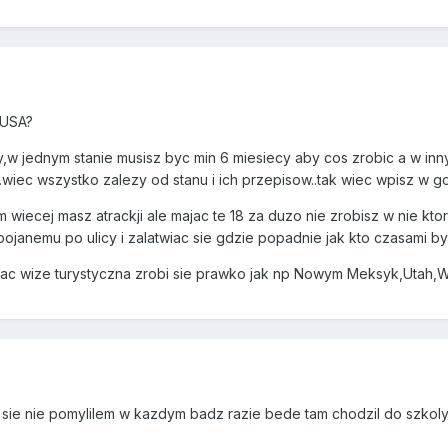
 USA?
y,w jednym stanie musisz byc min 6 miesiecy aby cos zrobic a w i
...wiec wszystko zalezy od stanu i ich przepisow..tak wiec wpisz w g
 wiecej masz atrackji ale majac te 18 za duzo nie zrobisz w nie kt
pojanemu po ulicy i zalatwiac sie gdzie popadnie jak kto czasami by
ac wize turystyczna zrobi sie prawko jak np Nowym Meksyk,Utah,Wash
 sie nie pomylilem w kazdym badz razie bede tam chodzil do szkoly