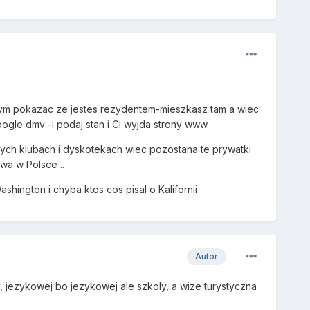
nnym pokazac ze jestes rezydentem-mieszkasz tam a wiec
oogle dmv -i podaj stan i Ci wyjda strony www
orych klubach i dyskotekach wiec pozostana te prywatki
wa w Polsce ..
ington i chyba ktos cos pisal o Kalifornii
Autor
, jezykowej bo jezykowej ale szkoly, a wize turystyczna