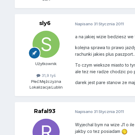
sly6
Napisano
31 Stycznia 2011
a na jakiej wizie bedziesz we
kolejna sprawa to prawo jazd
rachunki jakies plus paszport
Użytkownik
To czym wieksze miasto to tym
ale tez nie radze chodzic po 
31,9 tyś
Płeć:
Mężczyzna
darek jest pare stanow ze maj
Lokalizacja:
Lublin
Rafal93
Napisano
31 Stycznia 2011
Wyjechal bym na wize J1 o ile
jakby co tez posiadam