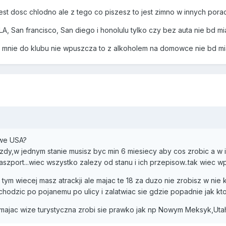
st dosc chlodno ale z tego co piszesz to jest zimno w innych porach
A, San francisco, San diego i honolulu tylko czy bez auta nie bd mia
ak mnie do klubu nie wpuszcza to z alkoholem na domowce nie bd m
 we USA?
azdy,w jednym stanie musisz byc min 6 miesiecy aby cos zrobic a 
paszport...wiec wszystko zalezy od stanu i ich przepisow..tak wiec 
tym wiecej masz atrackji ale majac te 18 za duzo nie zrobisz w nie
 chodzic po pojanemu po ulicy i zalatwiac sie gdzie popadnie jak kt
majac wize turystyczna zrobi sie prawko jak np Nowym Meksyk,Utah,W