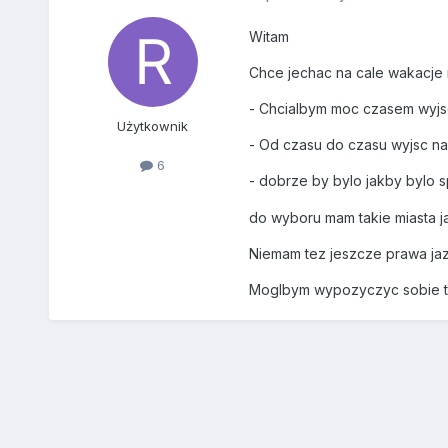
Witam
Chce jechac na cale wakacje 
- Chcialbym moc czasem wyjsc
Użytkownik
- Od czasu do czasu wyjsc na j
6
- dobrze by bylo jakby bylo 
do wyboru mam takie miasta jak
Niemam tez jeszcze prawa jaz
Moglbym wypozyczyc sobie ta