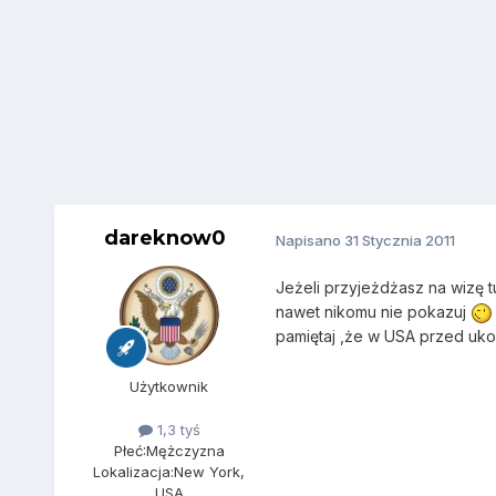
dareknow0
Napisano
31 Stycznia 2011
Jeżeli przyjeżdżasz na wizę t
nawet nikomu nie pokazuj
pamiętaj ,że w USA przed ukon
Użytkownik
1,3 tyś
Płeć:
Mężczyzna
Lokalizacja:
New York,
USA