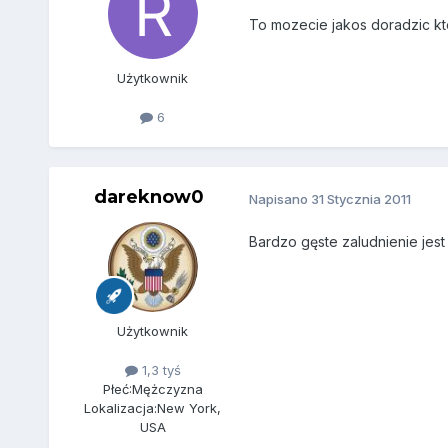
To mozecie jakos doradzic kto
Użytkownik
6
dareknow0
Napisano
31 Stycznia 2011
Bardzo gęste zaludnienie jest
Użytkownik
1,3 tyś
Płeć:
Mężczyzna
Lokalizacja:
New York,
USA