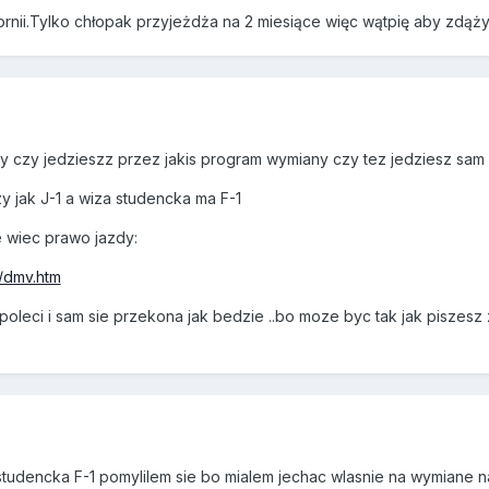
fornii.Tylko chłopak przyjeżdża na 2 miesiące więc wątpię aby zdąż
zy czy jedzieszz przez jakis program wymiany czy tez jedziesz sam
y jak J-1 a wiza studencka ma F-1
e wiec prawo jazdy:
e/dmv.htm
oleci i sam sie przekona jak bedzie ..bo moze byc tak jak piszesz z
studencka F-1 pomylilem sie bo mialem jechac wlasnie na wymiane na