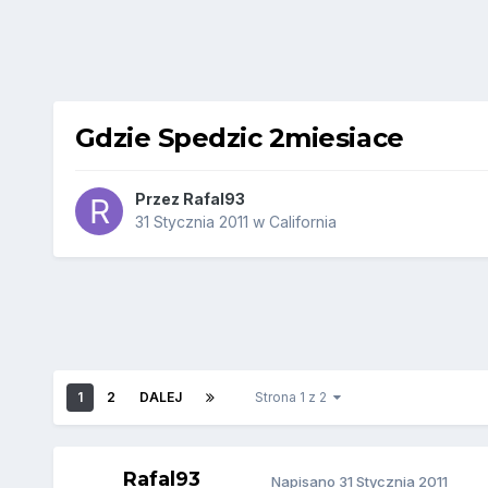
Gdzie Spedzic 2miesiace
Przez
Rafal93
31 Stycznia 2011
w
California
1
2
DALEJ
Strona 1 z 2
Rafal93
Napisano
31 Stycznia 2011