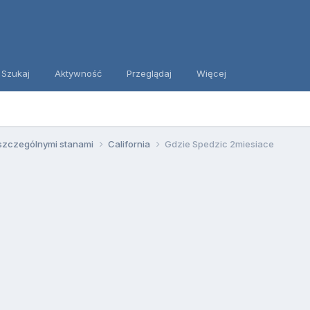
Szukaj
Aktywność
Przeglądaj
Więcej
szczególnymi stanami
California
Gdzie Spedzic 2miesiace