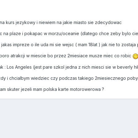
na kurs jezykowy i niewiem na jakie miasto sie zdecydowac
 na plaze i pokapac w morzu/oceanie (dlatego chce zeby bylo cie
akas impreze o ile uda mi sie wejsc ( mam 18lat ) jak nie to zostaja
sporo atrakcji w miescie bo przez 2miesiace musze miec co robic
 : Los Angeles (jest pare szkol jedna z nich miesci sie w beverly hi
dy i chcialbym wiedziec czy podczas takiego 2miesiecznego poby
m skuter jezeli mam polska karte motorowerowa ?