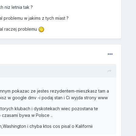
 niz letnia tak ?
l problemu w jakims z tych miast ?
ial raczej problemu
w innym pokazac ze jestes rezydentem-mieszkasz tam a
wpisz w google dmv -i podaj stan i Ci wyjda strony www
 ktorych klubach i dyskotekach wiec pozostana te
o czasami bywa w Polsce ..
ashington i chyba ktos cos pisal o Kalifornii