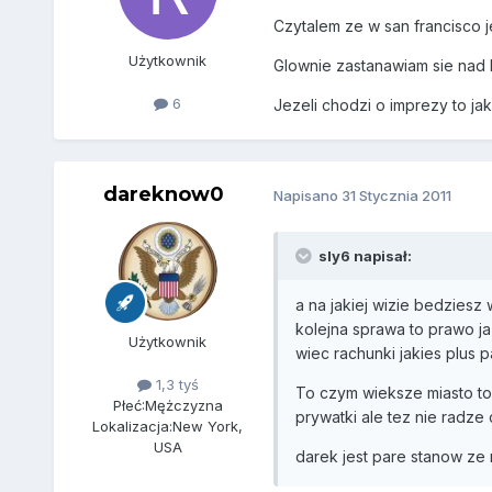
Czytalem ze w san francisco je
Użytkownik
Glownie zastanawiam sie nad L
6
Jezeli chodzi o imprezy to j
dareknow0
Napisano
31 Stycznia 2011
sly6 napisał:
a na jakiej wizie bedziesz
kolejna sprawa to prawo j
Użytkownik
wiec rachunki jakies plus 
1,3 tyś
To czym wieksze miasto to 
Płeć:
Mężczyzna
prywatki ale tez nie radze
Lokalizacja:
New York,
USA
darek jest pare stanow ze 