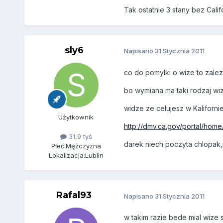
Tak ostatnie 3 stany bez Cali
sly6
Napisano
31 Stycznia 2011
co do pomylki o wize to zale
bo wymiana ma taki rodzaj wiz
widze ze celujesz w Kaliforni
Użytkownik
http://dmv.ca.gov/portal/hom
31,9 tyś
darek niech poczyta chlopak,p
Płeć:
Mężczyzna
Lokalizacja:
Lublin
Rafal93
Napisano
31 Stycznia 2011
w takim razie bede mial wize 