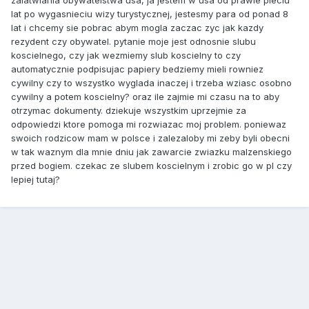
zalatwiania obywatelstwa usa, ja jestem w usa od prawie pieciu
lat po wygasnieciu wizy turystycznej, jestesmy para od ponad 8
lat i chcemy sie pobrac abym mogla zaczac zyc jak kazdy
rezydent czy obywatel. pytanie moje jest odnosnie slubu
koscielnego, czy jak wezmiemy slub koscielny to czy
automatycznie podpisujac papiery bedziemy mieli rowniez
cywilny czy to wszystko wyglada inaczej i trzeba wziasc osobno
cywilny a potem koscielny? oraz ile zajmie mi czasu na to aby
otrzymac dokumenty. dziekuje wszystkim uprzejmie za
odpowiedzi ktore pomoga mi rozwiazac moj problem. poniewaz
swoich rodzicow mam w polsce i zalezaloby mi zeby byli obecni
w tak waznym dla mnie dniu jak zawarcie zwiazku malzenskiego
przed bogiem. czekac ze slubem koscielnym i zrobic go w pl czy
lepiej tutaj?