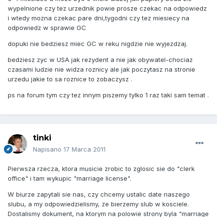
wypelnione czy tez urzednik powie prosze czekac na odpowiedz
i wtedy mozna czekac pare dni,tygodni czy tez miesiecy na
odpowiedz w sprawie GC
dopuki nie bedziesz miec GC w reku nigdzie nie wyjezdzaj.
bedziesz zyc w USA jak rezydent a nie jak obywatel-chociaz
czasami ludzie nie widza roznicy ale jak poczytasz na stronie
urzedu jakie to sa roznice to zobaczysz .
ps na forum tym czy tez innym piszemy tylko 1 raz taki sam temat .
tinki
Napisano
17 Marca 2011
Pierwsza rzecza, ktora musicie zrobic to zglosic sie do "clerk
office" i tam wykupic "marriage license".
W biurze zapytali sie nas, czy chcemy ustalic date naszego
slubu, a my odpowiedzielismy, ze bierzemy slub w kosciele.
Dostalismy dokument, na ktorym na polowie strony byla "marriage