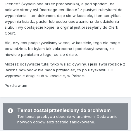
licence" (wypelniona przez pracownika), a pod spodem, na
polowie strony byl "marriage certificate" z pustymi rubrykami do
wypelnienia. I ten dokument daje sie w kosciele, i ten certyfikat
wypelnia ksiadz, pastor lub osoba upowazniona do udzielenia
slubu i wy dostajecie kopie, a orginal jest przesylany do Clerk
Court.
Ale, czy cos podpisywalismy wiecej w kosciele, tego nie moge
powiedziec, bo bylam tak zakrecona i podekscytowana, ze
niewiele pamietam z tego, co sie dzialo.
Mozesz oczywiscie tutaj tylko wziac cywilny, i jesli Twoi rodzice z
jakichs powodow nie moga przyleciec, to po uzyskaniu GC
wyprawcie drugi slub w kosciele, w Polsce.
Pozdrawiam
Temat został przeniesiony do archiwum
Ten temat przebywa obecnie w archiwum. Dodawanie
nowych odpowiedzi zostało zablokowane.