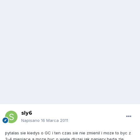
sly6
Napisano
16 Marca 2011
pytalas sie kiedys o GC i ten czas sie nie zmienil i moze to byc z
3-4 miesiace a moze byc o wiele dluzej jak papiery beda zle