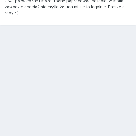
USA, pozwiedzać i może troche popracować najlepiej w moim
zawodzie chociaż nie myśle że uda mi sie to legalnie. Prosze o
rady. : )