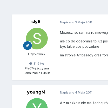
sly6
Napisano
3 Maja 2011
Mozesz isc sam na rozmowe,mo
ale co do odebrania to juz jes
byc takie cos potrzebne
Użytkownik
na stronie Ambasady oraz for
31,9 tyś
Płeć:
Mężczyzna
Lokalizacja:
Lublin
youngN
Napisano
4 Maja 2011
A z ta szkoła nie ma żadnej ró