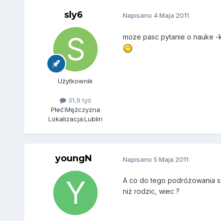
sly6
Napisano
4 Maja 2011
moze pasc pytanie o nauke -ko
Użytkownik
31,9 tyś
Płeć:
Mężczyzna
Lokalizacja:
Lublin
youngN
Napisano
5 Maja 2011
A co do tego podróżowania sa
niż rodzic, wiec ?