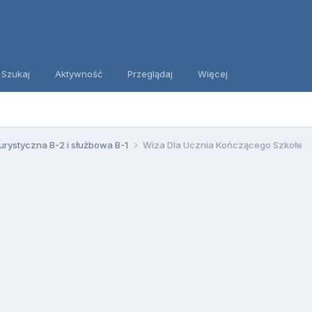
Szukaj
Aktywność
Przeglądaj
Więcej
urystyczna B-2 i służbowa B-1
Wiza Dla Ucznia Kończącego Szkołe