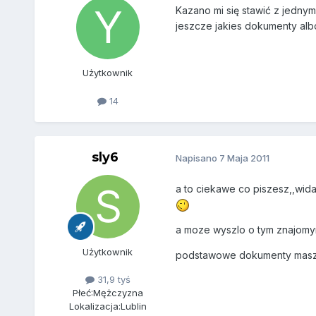
Kazano mi się stawić z jednym
jeszcze jakies dokumenty alb
Użytkownik
14
sly6
Napisano
7 Maja 2011
a to ciekawe co piszesz,,wida
a moze wyszlo o tym znajomym
Użytkownik
podstawowe dokumenty masz m
31,9 tyś
Płeć:
Mężczyzna
Lokalizacja:
Lublin