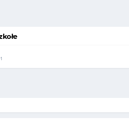
zkołe
1