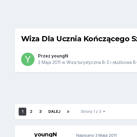
Wiza Dla Ucznia Kończącego S
Przez
youngN
3 Maja 2011
w
Wiza turystyczna B-2 i służbowa B-
1
2
3
DALEJ
Strona 1 z 3
youngN
Napisano
3 Maja 2011