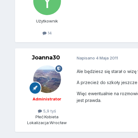
Użytkownik
14
Joanna30
Napisano
4 Maja 2011
Ale będziesz się starał o wizę
A przecież do szkoły jeszcz
Więc ewentualnie na rozmowie
Administrator
jest prawda.
5,9 tyś
Płeć:
Kobieta
Lokalizacja:
Wrocław