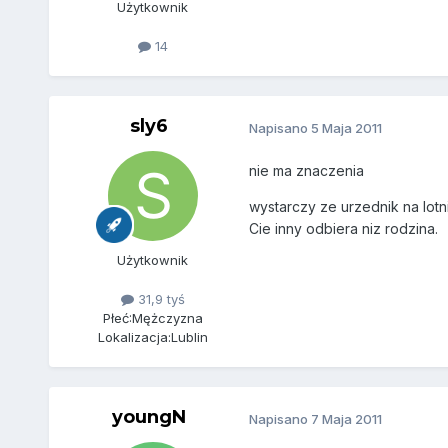
Użytkownik
14
sly6
Napisano
5 Maja 2011
nie ma znaczenia
wystarczy ze urzednik na lotn
Cie inny odbiera niz rodzina.
Użytkownik
31,9 tyś
Płeć:
Mężczyzna
Lokalizacja:
Lublin
youngN
Napisano
7 Maja 2011