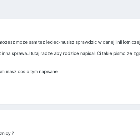
zesz moze sam tez leciec-musisz sprawdzic w danej linii lotniczej
t inna sprawa..I tutaj radze aby rodzice napisali Ci takie pismo ze 
um masz cos o tym napisane
żnicy ?