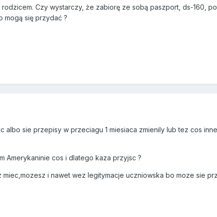
 rodzicem. Czy wystarczy, że zabiorę ze sobą paszport, ds-160, po
o mogą się przydać ?
c albo sie przepisy w przeciagu 1 miesiaca zmienily lub tez cos in
 Amerykaninie cos i dlatego kaza przyjsc ?
iec,mozesz i nawet wez legitymacje uczniowska bo moze sie pr