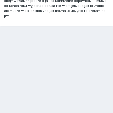
obejmwowal??? prosze o jakies konnkretne odpowiedzi,,, musze
do konca roku wyjechac do usa nie wiem jeszcze jak to zrobie
ale musze wiec jak ktos zna jak mozna to uczynic to czekam na
pw