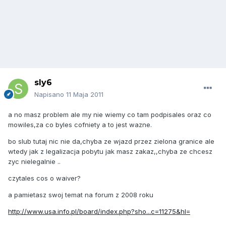
sly6
Napisano
11 Maja 2011
a no masz problem ale my nie wiemy co tam podpisales oraz co
mowiles,za co byles cofniety a to jest wazne.
bo slub tutaj nic nie da,chyba ze wjazd przez zielona granice ale
wtedy jak z legalizacja pobytu jak masz zakaz,,chyba ze chcesz
zyc nielegalnie ..
czytales cos o waiver?
a pamietasz swoj temat na forum z 2008 roku
http://www.usa.info.pl/board/index.php?sho...c=11275&hl=