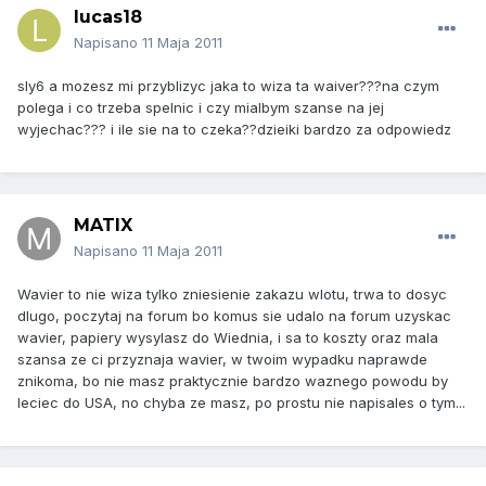
lucas18
Napisano
11 Maja 2011
sly6 a mozesz mi przyblizyc jaka to wiza ta waiver???na czym
polega i co trzeba spelnic i czy mialbym szanse na jej
wyjechac??? i ile sie na to czeka??dzieiki bardzo za odpowiedz
MATIX
Napisano
11 Maja 2011
Wavier to nie wiza tylko zniesienie zakazu wlotu, trwa to dosyc
dlugo, poczytaj na forum bo komus sie udalo na forum uzyskac
wavier, papiery wysylasz do Wiednia, i sa to koszty oraz mala
szansa ze ci przyznaja wavier, w twoim wypadku naprawde
znikoma, bo nie masz praktycznie bardzo waznego powodu by
leciec do USA, no chyba ze masz, po prostu nie napisales o tym...