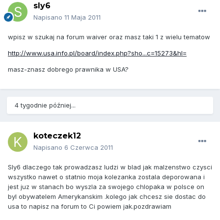
sly6
Napisano
11 Maja 2011
wpisz w szukaj na forum waiver oraz masz taki 1 z wielu tematow
http://www.usa.info.pl/board/index.php?sho...c=15273&hl=
masz-znasz dobrego prawnika w USA?
4 tygodnie później...
koteczek12
Napisano
6 Czerwca 2011
Sly6 dlaczego tak prowadzasz ludzi w blad jak malzenstwo czysci
wszystko nawet o statnio moja kolezanka zostala deporowana i
jest juz w stanach bo wyszla za swojego chlopaka w polsce on
byl obywatelem Amerykanskim .kolego jak chcesz sie dostac do
usa to napisz na forum to Ci powiem jak.pozdrawiam