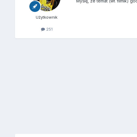
Myślę, że temat (wł. filmik) g
Użytkownik
251