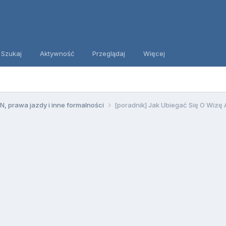
Szukaj
Aktywność
Przeglądaj
Więcej
, prawa jazdy i inne formalności
[poradnik] Jak Ubiegać Się O Wiz