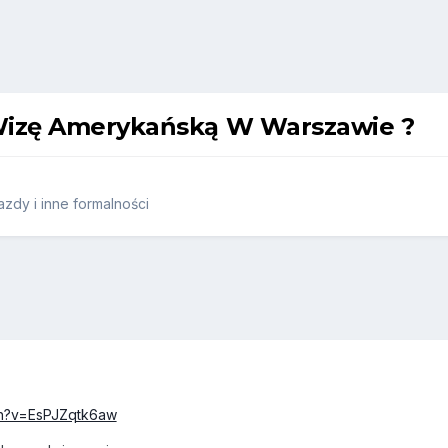
 Wizę Amerykańską W Warszawie ?
zdy i inne formalności
ch?v=EsPJZqtk6aw