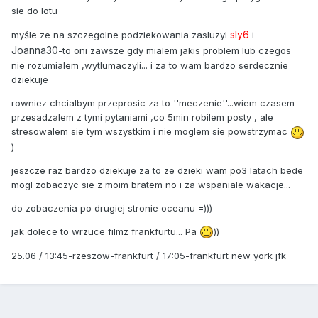
sie do lotu
sly6
myśle ze na szczegolne podziekowania zasluzyl
i
Joanna30
-to oni zawsze gdy mialem jakis problem lub czegos
nie rozumialem ,wytlumaczyli... i za to wam bardzo serdecznie
dziekuje
rowniez chcialbym przeprosic za to ''meczenie''...wiem czasem
przesadzalem z tymi pytaniami ,co 5min robilem posty , ale
stresowalem sie tym wszystkim i nie moglem sie powstrzymac
)
jeszcze raz bardzo dziekuje za to ze dzieki wam po3 latach bede
mogl zobaczyc sie z moim bratem no i za wspaniale wakacje...
do zobaczenia po drugiej stronie oceanu =)))
jak dolece to wrzuce filmz frankfurtu... Pa
))
25.06 / 13:45-rzeszow-frankfurt / 17:05-frankfurt new york jfk