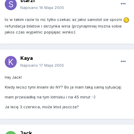
starzi
Napisano
16 Maja 2005
to w takim razie to nic tylko czekac az jaksi samolot sie spozni
refundacja biletow i skrzynka wina (przynajmniej mozna sobie
jakos czas wypelnic popijajac winko:)
Kaya
Napisano
17 Maja 2005
Hej Jack!
Kiedy lecisz tymi liniami do NY? Bo ja mam taką samą sytuację:
mam przesiadkę na tym lotnisku i na 45 minut :-)
Ja lecę 3 czerwca, może ktoś jeszcze?
Jack