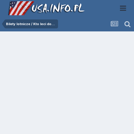
Bilety lotnicze / Kto leci do...