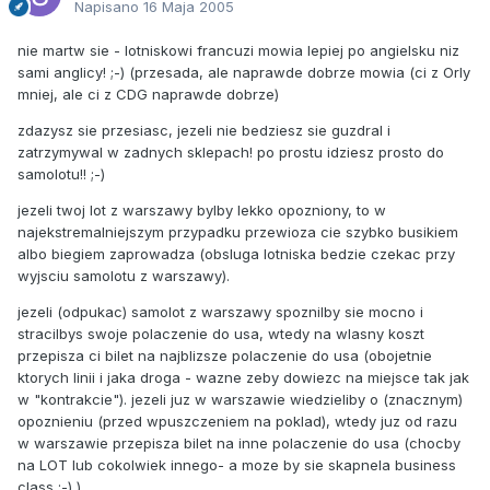
Napisano
16 Maja 2005
nie martw sie - lotniskowi francuzi mowia lepiej po angielsku niz
sami anglicy! ;-) (przesada, ale naprawde dobrze mowia (ci z Orly
mniej, ale ci z CDG naprawde dobrze)
zdazysz sie przesiasc, jezeli nie bedziesz sie guzdral i
zatrzymywal w zadnych sklepach! po prostu idziesz prosto do
samolotu!! ;-)
jezeli twoj lot z warszawy bylby lekko opozniony, to w
najekstremalniejszym przypadku przewioza cie szybko busikiem
albo biegiem zaprowadza (obsluga lotniska bedzie czekac przy
wyjsciu samolotu z warszawy).
jezeli (odpukac) samolot z warszawy spoznilby sie mocno i
stracilbys swoje polaczenie do usa, wtedy na wlasny koszt
przepisza ci bilet na najblizsze polaczenie do usa (obojetnie
ktorych linii i jaka droga - wazne zeby dowiezc na miejsce tak jak
w "kontrakcie"). jezeli juz w warszawie wiedzieliby o (znacznym)
opoznieniu (przed wpuszczeniem na poklad), wtedy juz od razu
w warszawie przepisza bilet na inne polaczenie do usa (chocby
na LOT lub cokolwiek innego- a moze by sie skapnela business
class ;-) ).