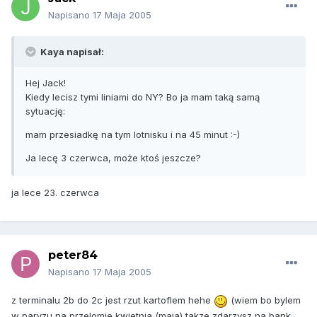
Napisano
17 Maja 2005
Kaya napisał:
Hej Jack!
Kiedy lecisz tymi liniami do NY? Bo ja mam taką samą
sytuację:
mam przesiadkę na tym lotnisku i na 45 minut :-)
Ja lecę 3 czerwca, może ktoś jeszcze?
ja lece 23. czerwca
peter84
Napisano
17 Maja 2005
z terminalu 2b do 2c jest rzut kartoflem hehe
(wiem bo bylem
w paryzu na przelomie kwietnia /maja) takze zdarzysz na bank.