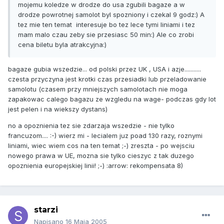
mojemu koledze w drodze do usa zgubili bagaze a w
drodze powrotnej samolot byl spozniony i czekal 9 godz:) A
tez mie ten temat interesuje bo tez lece tymi liniami i tez
mam malo czau zeby sie przesiasc 50 min:) Ale co zrobi
cena biletu byla atrakcyjna:)
bagaze gubia wszedzie... od polski przez UK , USA i azje...........
czesta przyczyna jest krotki czas przesiadki lub przeladowanie
samolotu (czasem przy mniejszych samolotach nie moga
zapakowac calego bagazu ze wzgledu na wage- podczas gdy lot
jest pelen i na wiekszy dystans)
no a opoznienia tez sie zdarzaja wszedzie - nie tylko
francuzom.... :-) wierz mi - lecialem juz poad 130 razy, roznymi
liniami, wiec wiem cos na ten temat ;-) zreszta - po wejsciu
nowego prawa w UE, mozna sie tylko cieszyc z tak duzego
opoznienia europejskiej linii! ;-) :arrow: rekompensata 8)
starzi
Napisano
16 Maja 2005