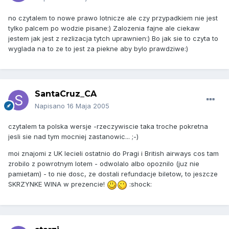
no czytalem to nowe prawo lotnicze ale czy przypadkiem nie jest
tylko palcem po wodzie pisane:) Zalozenia fajne ale ciekaw
jestem jak jest z rezlizacja tytch uprawnien:) Bo jak sie to czyta to
wyglada na to ze to jest za piekne aby bylo prawdziwe:)
SantaCruz_CA
Napisano
16 Maja 2005
czytalem ta polska wersje -rzeczywiscie taka troche pokretna
jesli sie nad tym mocniej zastanowic... ;-)
moi znajomi z UK lecieli ostatnio do Pragi i British airways cos tam
zrobilo z powrotnym lotem - odwolalo albo opoznilo (juz nie
pamietam) - to nie dosc, ze dostali refundacje biletow, to jeszcze
SKRZYNKE WINA w prezencie!
:shock: