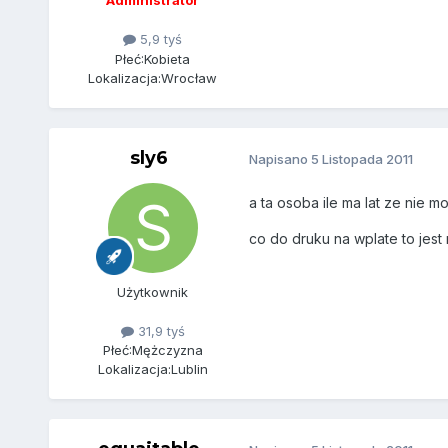
Administrator
5,9 tyś
Płeć:
Kobieta
Lokalizacja:
Wrocław
sly6
Napisano
5 Listopada 2011
a ta osoba ile ma lat ze nie m
co do druku na wplate to jest 
Użytkownik
31,9 tyś
Płeć:
Mężczyzna
Lokalizacja:
Lublin