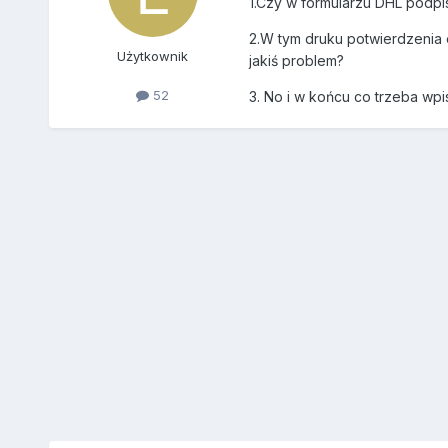
1.Czy w formularzu DHL podpis
2.W tym druku potwierdzenia 
Użytkownik
jakiś problem?
52
3. No i w końcu co trzeba wp