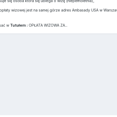
uje się osoba która się ubiega o wizę (niepełnoletnia),
opłaty wizowej jest na samej górze adres Ambasady USA w Warszaw
isać w
Tutułem :
OPŁATA WIZOWA ZA...