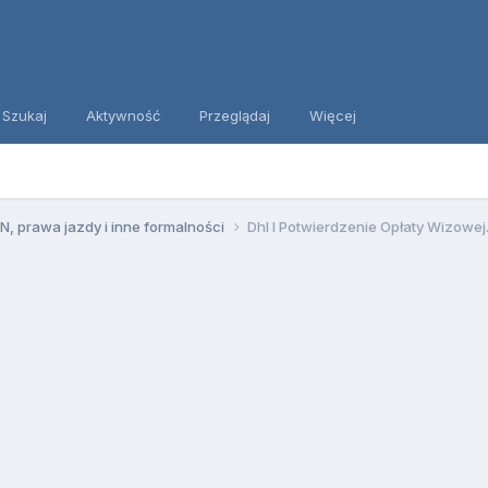
Szukaj
Aktywność
Przeglądaj
Więcej
, prawa jazdy i inne formalności
Dhl I Potwierdzenie Opłaty Wizowej