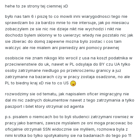
hehe to ze strony tej ciemnej xD
było nas tam 6 i piszę to co mowili inni wiarygodnosci tego nie
sprawdzam bo za bardzo mnie to nie intersuje, jak po miesiacu
zobaczylem ze sie nic nie dzieje nikt nie wychodzi i nikt nie
dochodzi bylem sklonny w to uwierzyc wtedy nie pozstalo nic jak
sie zbierac do domq zapewne mozna bylo zostac i cos tam
walczyc ale nie mialem ani pieniedzy ani pomocy prawnej
osobiscie nie znam nikogo kto wrocil z usa na koszt podatnika w
przeciwienstwie do uk, nawet w PL odsylaja do BY czu UA tylko
osoby zatrzymane niedlugo po przekroczeniu granicy a juz
zatrzymane na bazarach czy w pracy zostaja osadzone, no ale
PL to biedny kraj xD nie to co US
rozwodzimy sie od tematu, jak napisalem oficer imigracyjny nie
dal mi nic zadnych dokumentow nawet z tego zatrzymania a tylko
paszport i bilet ktory otrzymal od agenta
p.s. pisalem o niemcach bo to byli studenci zatrzymani rowniez w
pracy jako barmani, zawsze myslalem ze oni moga pracowac bo
oficjalnie otrzymali SSN widocznie sie mylilem, rozmowa byla z
nimi krotka bo tylko spotykalismy sie na badaniach do tego po 11