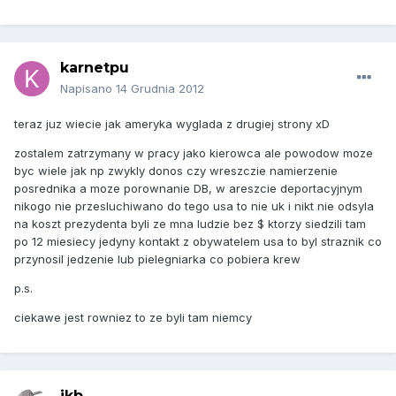
karnetpu
Napisano
14 Grudnia 2012
teraz juz wiecie jak ameryka wyglada z drugiej strony xD
zostalem zatrzymany w pracy jako kierowca ale powodow moze
byc wiele jak np zwykly donos czy wreszczie namierzenie
posrednika a moze porownanie DB, w areszcie deportacyjnym
nikogo nie przesluchiwano do tego usa to nie uk i nikt nie odsyla
na koszt prezydenta byli ze mna ludzie bez $ ktorzy siedzili tam
po 12 miesiecy jedyny kontakt z obywatelem usa to byl straznik co
przynosil jedzenie lub pielegniarka co pobiera krew
p.s.
ciekawe jest rowniez to ze byli tam niemcy
jkb