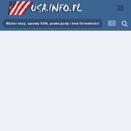
Wybór wizy, sprawy SSN, prawa jazdy i inne formalności