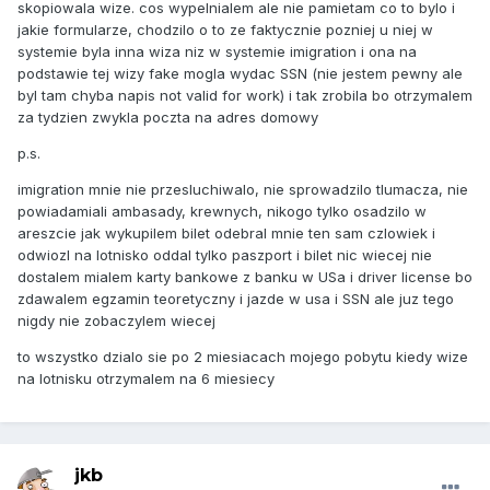
skopiowala wize. cos wypelnialem ale nie pamietam co to bylo i
jakie formularze, chodzilo o to ze faktycznie pozniej u niej w
systemie byla inna wiza niz w systemie imigration i ona na
podstawie tej wizy fake mogla wydac SSN (nie jestem pewny ale
byl tam chyba napis not valid for work) i tak zrobila bo otrzymalem
za tydzien zwykla poczta na adres domowy
p.s.
imigration mnie nie przesluchiwalo, nie sprowadzilo tlumacza, nie
powiadamiali ambasady, krewnych, nikogo tylko osadzilo w
areszcie jak wykupilem bilet odebral mnie ten sam czlowiek i
odwiozl na lotnisko oddal tylko paszport i bilet nic wiecej nie
dostalem mialem karty bankowe z banku w USa i driver license bo
zdawalem egzamin teoretyczny i jazde w usa i SSN ale juz tego
nigdy nie zobaczylem wiecej
to wszystko dzialo sie po 2 miesiacach mojego pobytu kiedy wize
na lotnisku otrzymalem na 6 miesiecy
jkb