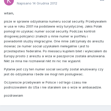
Napisano
14 Grudnia 2012
witam,
pisze w sprawie odzyskania numeru social security. Przebywalem
w usa w roku 2001 na podstawie wizy turystycznej. Jakis Polak
pomogl mi uzyskac numer social security. Podczas kontroli
drogowej policjanci znalezli u mnie numer w portfelu i
powiadomili sluzby imigracyjne. One mnie zatrzymaly do aresztu
mowiac ze numer social uzyskalem nielegalnie i jest to
przestepstwo federalne. Po miesiacu kupilem bilet i wylecialem do
Europy prosto z aresztu a wiza w paszporcie zostala anulowana.
Nikt ze mna nie rozmawial nikt mi nic nie wyjasnil.
Pytanie jest czy ten numer social security zostal anulowany czy
jest do odzyskania i bede sie mogl nim poslugiwac.
Oczywiscie przebywam w Polsce i od tego czasu nie
podrozowalem do USa i nie staralem sie o wize w ambasadzie.
pozdrawiam