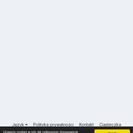
Język
Polityka prywatności
Kontakt
Ciasteczka
Używamy cookies w celu jak najlepszego dopasowania
USA.INFO.PL