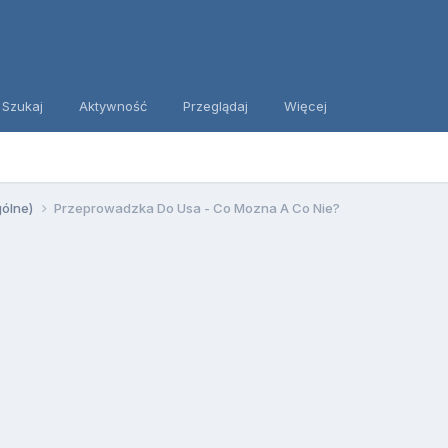
Szukaj
Aktywność
Przeglądaj
Więcej
gólne)
Przeprowadzka Do Usa - Co Mozna A Co Nie?