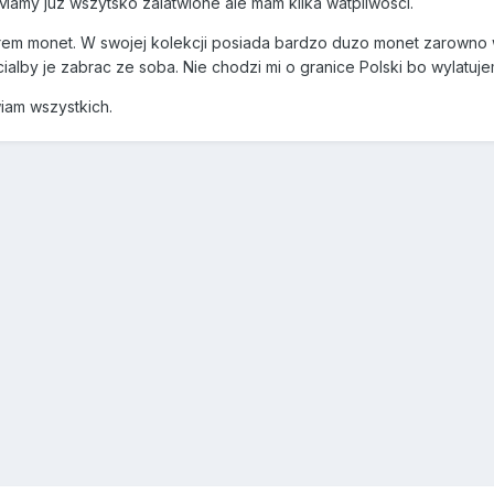
amy juz wszytsko zalatwione ale mam kilka watpliwosci.
rem monet. W swojej kolekcji posiada bardzo duzo monet zarowno 
cialby je zabrac ze soba. Nie chodzi mi o granice Polski bo wylatu
iam wszystkich.