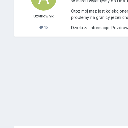
W marcu wylatujemy do USA. M
Otoz moj maz jest kolekcjone
Użytkownik
problemy na granicy jezeli ch
15
Dzieki za informacje. Pozdraw