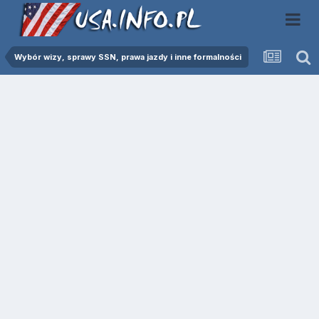
Wybór wizy, sprawy SSN, prawa jazdy i inne formalności