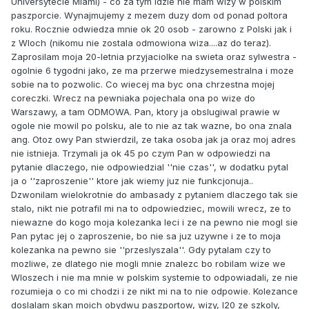
Universytecie Miami) - co za tym idzie nie mam wizy w polskim
paszporcie. Wynajmujemy z mezem duzy dom od ponad poltora
roku. Rocznie odwiedza mnie ok 20 osob - zarowno z Polski jak i
z Wloch (nikomu nie zostala odmowiona wiza....az do teraz).
Zaprosilam moja 20-letnia przyjaciolke na swieta oraz sylwestra -
ogolnie 6 tygodni jako, ze ma przerwe miedzysemestralna i moze
sobie na to pozwolic. Co wiecej ma byc ona chrzestna mojej
coreczki. Wrecz na pewniaka pojechala ona po wize do
Warszawy, a tam ODMOWA. Pan, ktory ja obslugiwal prawie w
ogole nie mowil po polsku, ale to nie az tak wazne, bo ona znala
ang. Otoz owy Pan stwierdzil, ze taka osoba jak ja oraz moj adres
nie istnieja. Trzymali ja ok 45 po czym Pan w odpowiedzi na
pytanie dlaczego, nie odpowiedzial ''nie czas'', w dodatku pytal
ja o ''zaproszenie'' ktore jak wiemy juz nie funkcjonuja..
Dzwonilam wielokrotnie do ambasady z pytaniem dlaczego tak sie
stalo, nikt nie potrafil mi na to odpowiedziec, mowili wrecz, ze to
niewazne do kogo moja kolezanka leci i ze na pewno nie mogl sie
Pan pytac jej o zaproszenie, bo nie sa juz uzywne i ze to moja
kolezanka na pewno sie ''przeslyszala''. Gdy pytalam czy to
mozliwe, ze dlatego nie mogli mnie znalezc bo robilam wize we
Wloszech i nie ma mnie w polskim systemie to odpowiadali, ze nie
rozumieja o co mi chodzi i ze nikt mi na to nie odpowie. Kolezance
doslalam skan moich obydwu paszportow, wizy, I20 ze szkoly,