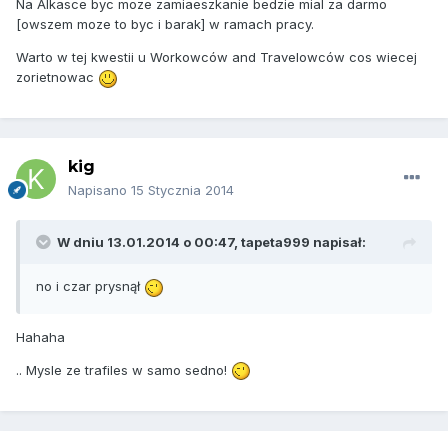
Na Alkasce byc moze zamiaeszkanie bedzie mial za darmo
[owszem moze to byc i barak] w ramach pracy.
Warto w tej kwestii u Workowców and Travelowców cos wiecej
zorietnowac
kig
Napisano
15 Stycznia 2014
W dniu 13.01.2014 o 00:47, tapeta999 napisał:
no i czar prysnął
Hahaha
.. Mysle ze trafiles w samo sedno!