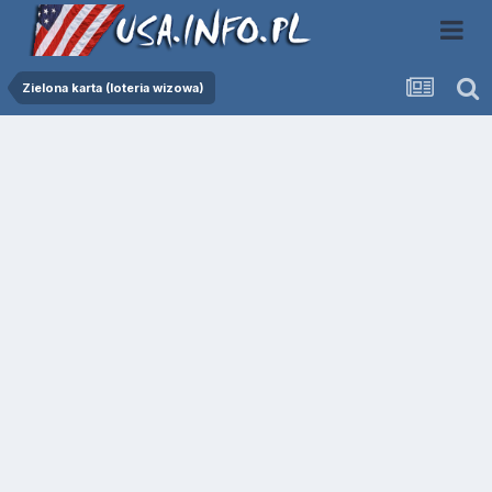
Zielona karta (loteria wizowa)