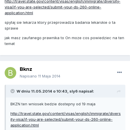
http://travel.state.gov/content/visas/english/immigrate/diversity-
visa/if-you-are-selected/submit-your-ds-260-online-
application.html
spytaj sie lekarza ktory przeprowadza badania lekarskie o ta
sprawe
jak masz zaufanego prawnika to On moze cos powiedziec na ten
temat
Bknz
Napisano
11 Maja 2014
W dniu 11.05.2014 o 10:43, sly6 napisał:
BKZN ten wniosek bedzie dostepny od 19 maja
http://travel.state.gov/content/visas/english/immigrate/divers
ity-visa/if-you-are-selected/submit-your-ds-260-online-
application.html