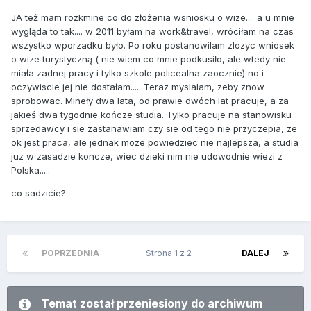
JA też mam rozkmine co do złożenia wsniosku o wize.... a u mnie
wygląda to tak.... w 2011 byłam na work&travel, wróciłam na czas
wszystko wporzadku było. Po roku postanowilam zlozyc wniosek
o wize turystyczną ( nie wiem co mnie podkusiło, ale wtedy nie
miała zadnej pracy i tylko szkole policealna zaocznie) no i
oczywiscie jej nie dostałam..... Teraz myslalam, zeby znow
sprobowac. Mineły dwa lata, od prawie dwóch lat pracuje, a za
jakieś dwa tygodnie kończe studia. Tylko pracuje na stanowisku
sprzedawcy i sie zastanawiam czy sie od tego nie przyczepia, ze
ok jest praca, ale jednak moze powiedziec nie najlepsza, a studia
juz w zasadzie koncze, wiec dzieki nim nie udowodnie wiezi z
Polska.....
co sadzicie?
POPRZEDNIA
Strona 1 z 2
DALEJ
Temat został przeniesiony do archiwum