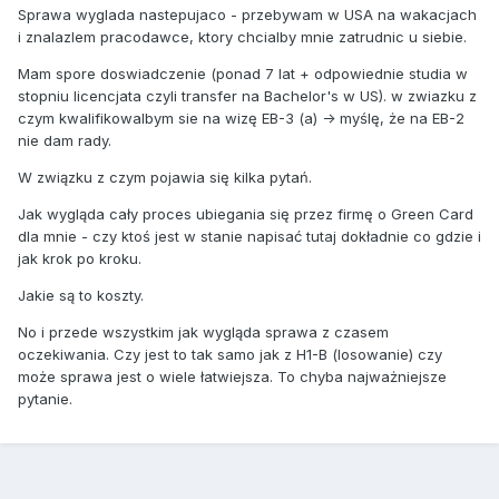
Sprawa wyglada nastepujaco - przebywam w USA na wakacjach
i znalazlem pracodawce, ktory chcialby mnie zatrudnic u siebie.
Mam spore doswiadczenie (ponad 7 lat + odpowiednie studia w
stopniu licencjata czyli transfer na Bachelor's w US). w zwiazku z
czym kwalifikowalbym sie na wizę EB-3 (a) -> myślę, że na EB-2
nie dam rady.
W związku z czym pojawia się kilka pytań.
Jak wygląda cały proces ubiegania się przez firmę o Green Card
dla mnie - czy ktoś jest w stanie napisać tutaj dokładnie co gdzie i
jak krok po kroku.
Jakie są to koszty.
No i przede wszystkim jak wygląda sprawa z czasem
oczekiwania. Czy jest to tak samo jak z H1-B (losowanie) czy
może sprawa jest o wiele łatwiejsza. To chyba najważniejsze
pytanie.