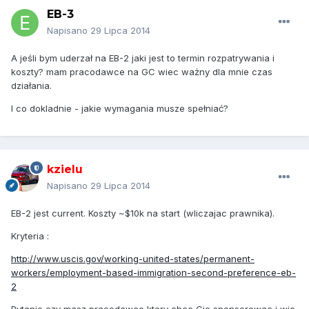
EB-3
Napisano
29 Lipca 2014
A jeśli bym uderzał na EB-2 jaki jest to termin rozpatrywania i
koszty? mam pracodawce na GC wiec ważny dla mnie czas
działania.
I co dokladnie - jakie wymagania musze spełniać?
kzielu
Napisano
29 Lipca 2014
EB-2 jest current. Koszty ~$10k na start (wliczajac prawnika).
Kryteria :
http://www.uscis.gov/working-united-states/permanent-
workers/employment-based-immigration-second-preference-eb-
2