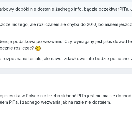
rbowy dopóki nie dostanie żadnego info, będzie oczekiwał PITa.
zcze niczego, ale rozliczalem sie chyba do 2010, bo mialem jeszcz
dencje podatkowa po wezwaniu. Czy wymagany jest jakis dowod tej 
tecznie rozliczac?
o rozpoznanie tematu, ale nawet zdawkowe info bedzie pomocne. Z
alej mieszka w Polsce nie trzeba składać PITa jeśli nie ma się docho
dałem PITa, i żadnego wezwania jak na razie nie dostałem.