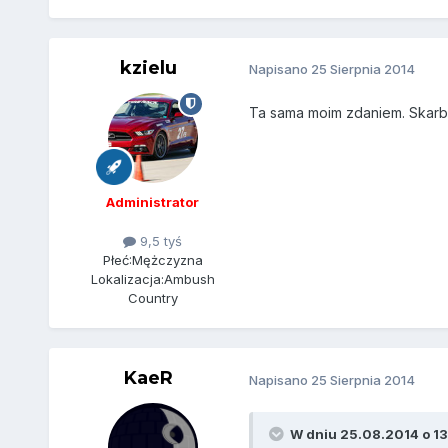
kzielu
Napisano
25 Sierpnia 2014
Ta sama moim zdaniem. Skarb
Administrator
9,5 tyś
Płeć:
Mężczyzna
Lokalizacja:
Ambush
Country
KaeR
Napisano
25 Sierpnia 2014
W dniu 25.08.2014 o 13: