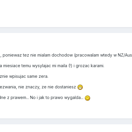
ta, poniewaz tez nie mialam dochodow (pracowalam wtedy w NZ/Austr
 miesiace temu wysylajac mi maila (!) i grozac karami.
cznie wpisujac same zera.
wezwania, nie znaczy, ze nie dostaniesz
e z prawem... No i jak to prawo wygalda...