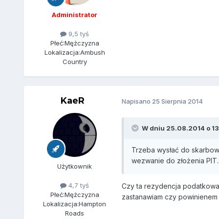
Administrator
9,5 tyś
Płeć:
Mężczyzna
Lokalizacja:
Ambush
Country
KaeR
Napisano
25 Sierpnia 2014
W dniu 25.08.2014 o 13:
Trzeba wysłać do skarbowe
wezwanie do złożenia PIT..
Użytkownik
4,7 tyś
Czy ta rezydencja podatkowa 
Płeć:
Mężczyzna
zastanawiam czy powinienem z
Lokalizacja:
Hampton
Roads