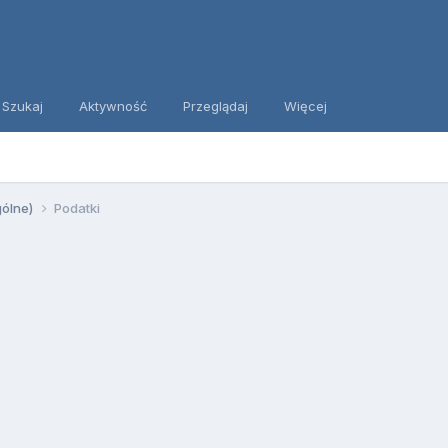
Szukaj
Aktywność
Przeglądaj
Więcej
gólne)
Podatki