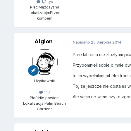
1,2 tyś
Płeć:
Mężczyzna
Lokalizacja:
Przed
kompem
Aiglon
Napisano
25 Sierpnia 2014
Pare lat temu nie zlozlyam pi
Przypomnieli sobie o mnie dwa
to im wypelnilam pit elektroni
Użytkownik
To, ze jeszcze nie dostales 
147
Ale sama ne wiem czy to zgodn
Płeć:
Nie powiem
Lokalizacja:
Palm Beach
Gardens