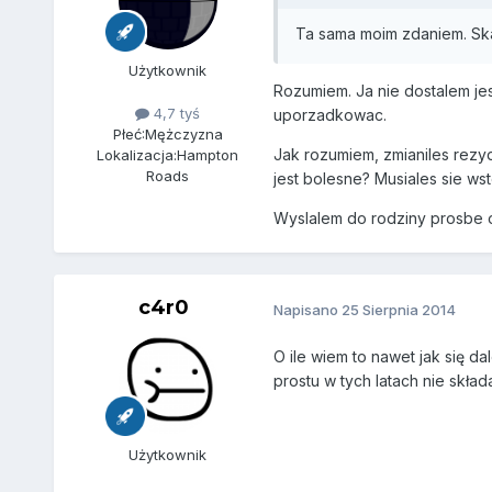
Ta sama moim zdaniem. Ska
Użytkownik
Rozumiem. Ja nie dostalem jes
4,7 tyś
uporzadkowac.
Płeć:
Mężczyzna
Jak rozumiem, zmianiles rezy
Lokalizacja:
Hampton
Roads
jest bolesne? Musiales sie ws
Wyslalem do rodziny prosbe 
c4r0
Napisano
25 Sierpnia 2014
O ile wiem to nawet jak się d
prostu w tych latach nie skła
Użytkownik