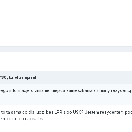
30, kzielu napisał:
go informacje o zmianie miejsca zamieszkania / zmiany rezydencji
.
to ta sama co dla ludzi bez LPR albo USC? Jestem rezydentem pod
robic to co napisales.