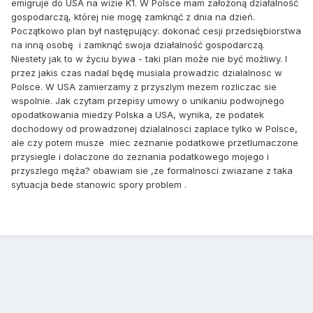
emigruje do USA na wizie K1. W Polsce mam założoną działalność
gospodarczą, której nie mogę zamknąć z dnia na dzień.
Początkowo plan był następujący: dokonać cesji przedsiębiorstwa
na inną osobę i zamknąć swoja działalność gospodarczą.
Niestety jak to w życiu bywa - taki plan może nie być możliwy. I
przez jakis czas nadal będę musiala prowadzic dzialalnosc w
Polsce. W USA zamierzamy z przyszlym mezem rozliczac sie
wspolnie. Jak czytam przepisy umowy o unikaniu podwojnego
opodatkowania miedzy Polska a USA, wynika, ze podatek
dochodowy od prowadzonej dzialalnosci zaplace tylko w Polsce,
ale czy potem musze miec zeznanie podatkowe przetlumaczone
przysiegle i dolaczone do zeznania podatkowego mojego i
przyszlego męża? obawiam sie ,ze formalnosci zwiazane z taka
sytuacja bede stanowic spory problem .