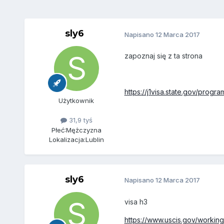
sly6
Napisano
12 Marca 2017
zapoznaj się z ta strona
https://j1visa.state.gov/progra
Użytkownik
31,9 tyś
Płeć:
Mężczyzna
Lokalizacja:
Lublin
sly6
Napisano
12 Marca 2017
visa h3
https://www.uscis.gov/workin