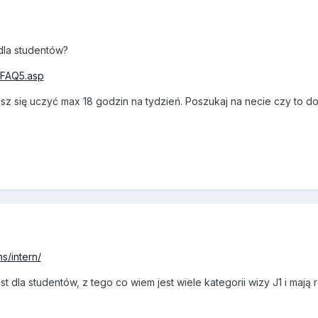
 dla studentów?
a-FAQ5.asp
sz się uczyć max 18 godzin na tydzień. Poszukaj na necie czy to do
ms/intern/
est dla studentów, z tego co wiem jest wiele kategorii wizy J1 i maj