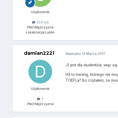
Użytkownik
31,9 tyś
Płeć:
Mężczyzna
Lokalizacja:
Lublin
damian2221
Napisano
12 Marca 2017
J1 jest dla studentów, więc się 
H3 to trening, którego nie m
TOEFLa? Bo czytałem, że musz
Użytkownik
3
Płeć:
Mężczyzna