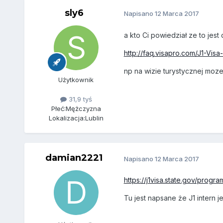
sly6
Napisano
12 Marca 2017
a kto Ci powiedział ze to jest
http://faq.visapro.com/J1-Vis
np na wizie turystycznej moze
Użytkownik
31,9 tyś
Płeć:
Mężczyzna
Lokalizacja:
Lublin
damian2221
Napisano
12 Marca 2017
https://j1visa.state.gov/progra
Tu jest napsane że J1 intern j