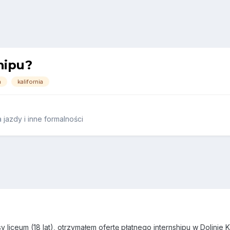
hipu?
a
kalifornia
jazdy i inne formalności
y liceum (18 lat), otrzymałem ofertę płatnego internshipu w Dolin