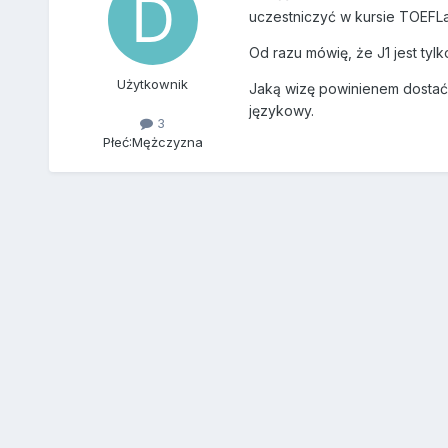
uczestniczyć w kursie TOEFLa
Od razu mówię, że J1 jest tylk
Użytkownik
Jaką wizę powinienem dostać? 
językowy.
3
Płeć:
Mężczyzna