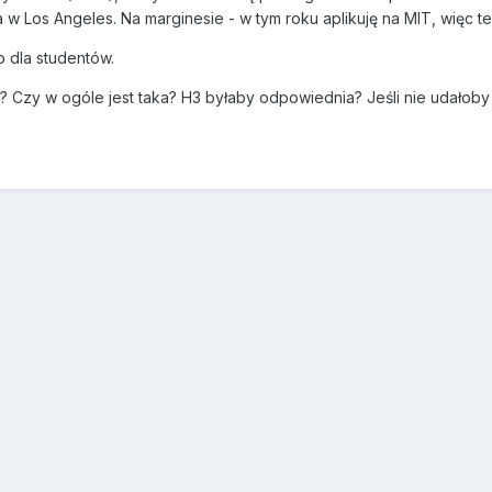
 w Los Angeles. Na marginesie - w tym roku aplikuję na MIT, więc t
o dla studentów.
Czy w ogóle jest taka? H3 byłaby odpowiednia? Jeśli nie udałoby s