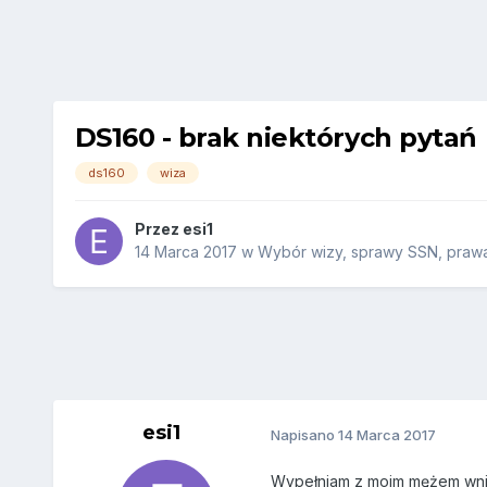
DS160 - brak niektórych pytań
ds160
wiza
Przez
esi1
14 Marca 2017
w
Wybór wizy, sprawy SSN, prawa 
esi1
Napisano
14 Marca 2017
Wypełniam z moim mężem wniosk