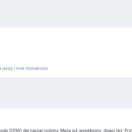
jazdy i inne formalności
i DS160 dla naszej rodziny. Męża już wypełniony, dzieci też. Przys