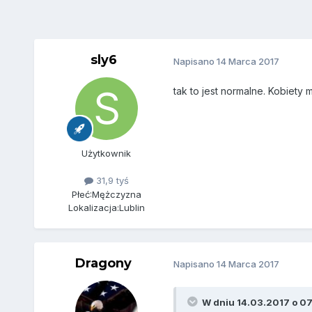
sly6
Napisano
14 Marca 2017
tak to jest normalne. Kobiety m
Użytkownik
31,9 tyś
Płeć:
Mężczyzna
Lokalizacja:
Lublin
Dragony
Napisano
14 Marca 2017
W dniu 14.03.2017 o 0