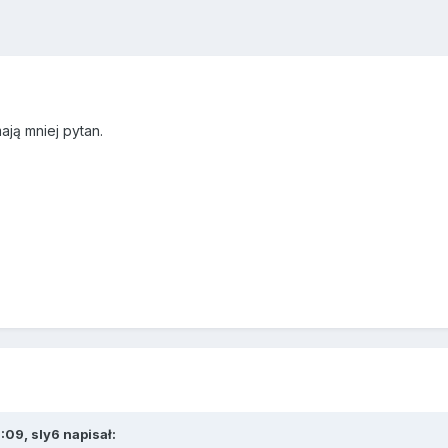
ają mniej pytan.
7:09,
sly6
napisał: