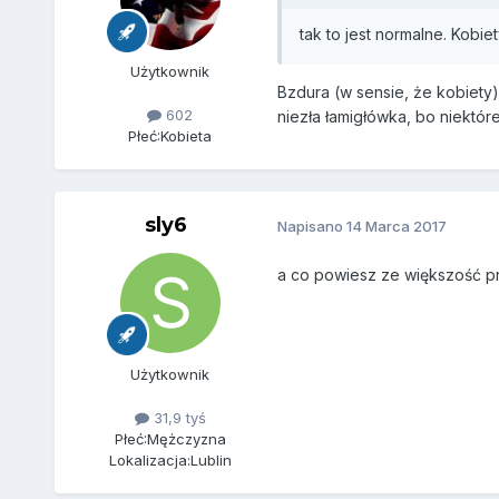
tak to jest normalne. Kobie
Użytkownik
Bzdura (w sensie, że kobiety)
602
niezła łamigłówka, bo niektóre
Płeć:
Kobieta
sly6
Napisano
14 Marca 2017
a co powiesz ze większość pr
Użytkownik
31,9 tyś
Płeć:
Mężczyzna
Lokalizacja:
Lublin