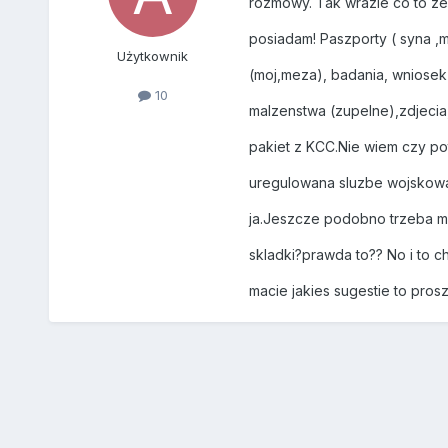
rozmowy. Tak wrazie co to zer
posiadam! Paszporty ( syna ,
Użytkownik
(moj,meza), badania, wniosek
10
malzenstwa (zupelne),zdjecia,
pakiet z KCC.Nie wiem czy po
uregulowana sluzbe wojskowa 
ja.Jeszcze podobno trzeba mi
skladki?prawda to?? No i to ch
macie jakies sugestie to prosze