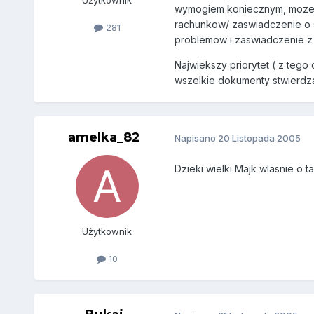
wymogiem koniecznym, moze je
rachunkow/ zaswiadczenie o st
281
problemow i zaswiadczenie z 
Najwiekszy priorytet ( z tego
wszelkie dokumenty stwierdza
amelka_82
Napisano
20 Listopada 2005
Dzieki wielki Majk wlasnie o t
Użytkownik
10