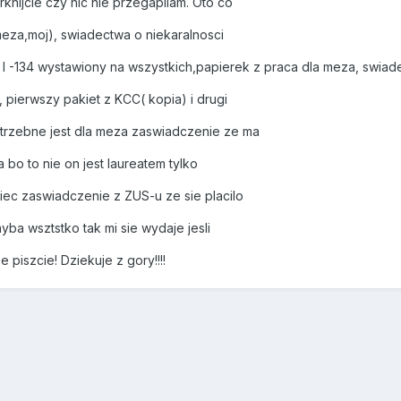
knijcie czy nic nie przegapilam. Oto co
meza,moj), swiadectwa o niekaralnosci
 I -134 wystawiony na wszystkich,papierek z praca dla meza, swiad
 pierwszy pakiet z KCC( kopia) i drugi
trzebne jest dla meza zaswiadczenie ze ma
bo to nie on jest laureatem tylko
ec zaswiadczenie z ZUS-u ze sie placilo
yba wsztstko tak mi sie wydaje jesli
 piszcie! Dziekuje z gory!!!!