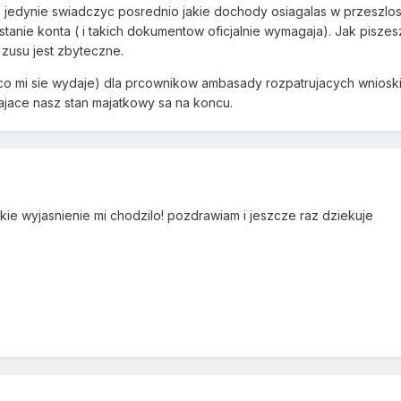
dynie swiadczyc posrednio jakie dochody osiagalas w przeszlosci
anie konta ( i takich dokumentow oficjalnie wymagaja). Jak piszes
zusu jest zbyteczne.
 co mi sie wydaje) dla prcownikow ambasady rozpatrujacych wnioski 
jace nasz stan majatkowy sa na koncu.
akie wyjasnienie mi chodzilo! pozdrawiam i jeszcze raz dziekuje