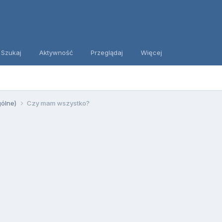
Szukaj
Aktywność
Przeglądaj
Więcej
gólne)
Czy mam wszystko?