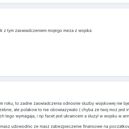
jak z tym zaswiadczeniem mojego meza z wojska
 tym roku, to zadne zaswiadczenia odnosnie sluzby wojskowej nie b
ebne, ale polakow to nie obowiazywalo ( chyba ze twoj moz jest in
ch tego wymagaja, i np facet jest ukraincem a sluzyl w wojsku w arm
 masz udowodnic ze masz zabezpieczenie finansowe na poczatkowy