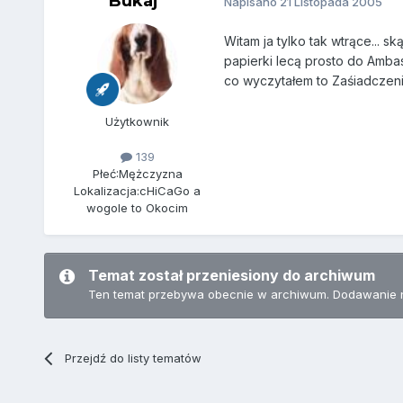
Bukaj
Napisano
21 Listopada 2005
Witam ja tylko tak wtrące... 
papierki lecą prosto do Ambas
co wyczytałem to Zaśiadczeni
Użytkownik
139
Płeć:
Mężczyzna
Lokalizacja:
cHiCaGo a
wogole to Okocim
Temat został przeniesiony do archiwum
Ten temat przebywa obecnie w archiwum. Dodawanie 
Przejdź do listy tematów