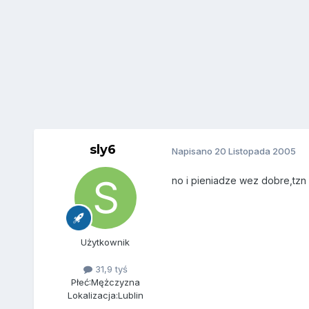
sly6
Napisano
20 Listopada 2005
no i pieniadze wez dobre,tzn 
Użytkownik
31,9 tyś
Płeć:
Mężczyzna
Lokalizacja:
Lublin