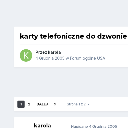
karty telefoniczne do dzwonie
Przez
karola
4 Grudnia 2005
w
Forum ogólne USA
1
2
DALEJ
Strona 1 z 2
karola
Napisano
4 Grudnia 2005