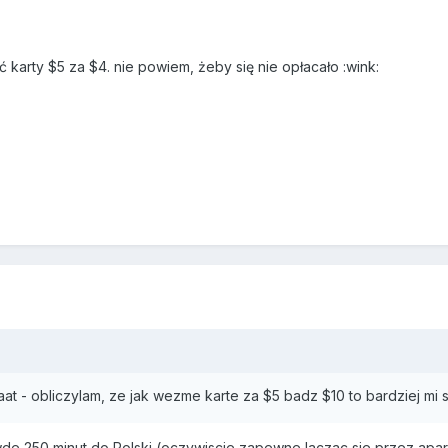
 karty $5 za $4. nie powiem, żeby się nie opłacało :wink:
aat - obliczylam, ze jak wezme karte za $5 badz $10 to bardziej mi s
e 250 minut do Polski (oczywiscie zapewne laczac sie przez apara