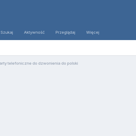
Szukaj
Aktywność
Przeglądaj
Więcej
arty telefoniczne do dzwonienia do polski