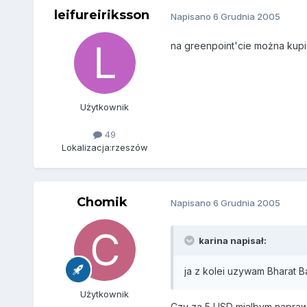
leifureiriksson
Napisano
6 Grudnia 2005
na greenpoint'cie można kupić
Użytkownik
49
Lokalizacja:
rzeszów
Chomik
Napisano
6 Grudnia 2005
karina napisał:
ja z kolei uzywam Bharat B
Użytkownik
Czy za 5 USD mialbym naprawd