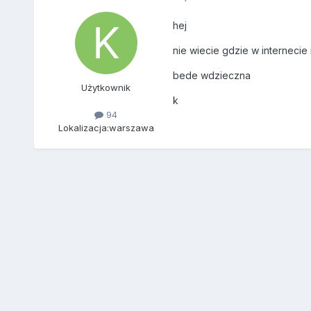
hej
nie wiecie gdzie w interneci
bede wdzieczna
Użytkownik
k
94
Lokalizacja:
warszawa