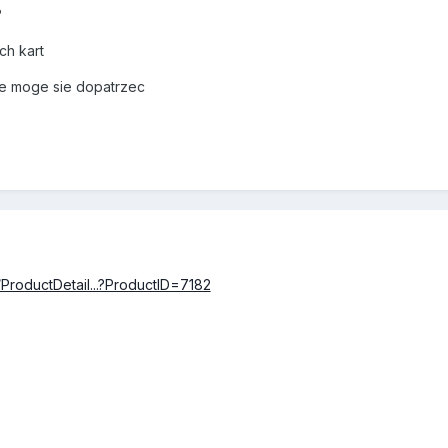
?
ch kart
e moge sie dopatrzec
ProductDetail...?ProductID=7182