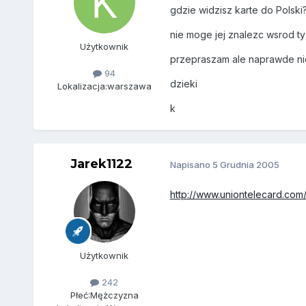
gdzie widzisz karte do Polski
nie moge jej znalezc wsrod ty
Użytkownik
przepraszam ale naprawde ni
94
dzieki
Lokalizacja:
warszawa
k
Jarek1122
Napisano
5 Grudnia 2005
http://www.uniontelecard.com/
Użytkownik
242
Płeć:
Mężczyzna