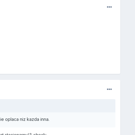
ie oplaca niz kazda inna.
t stacjonarny)? :shock: