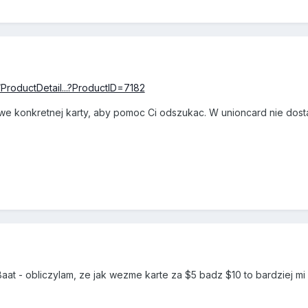
ProductDetail...?ProductID=7182
 konkretnej karty, aby pomoc Ci odszukac. W unioncard nie dostaje
aat - obliczylam, ze jak wezme karte za $5 badz $10 to bardziej mi s