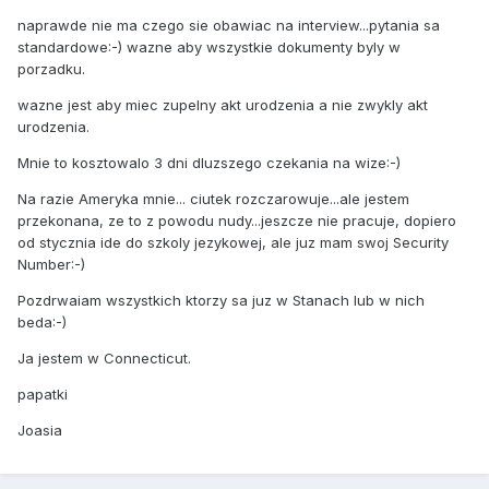
naprawde nie ma czego sie obawiac na interview...pytania sa
standardowe:-) wazne aby wszystkie dokumenty byly w
porzadku.
wazne jest aby miec zupelny akt urodzenia a nie zwykly akt
urodzenia.
Mnie to kosztowalo 3 dni dluzszego czekania na wize:-)
Na razie Ameryka mnie... ciutek rozczarowuje...ale jestem
przekonana, ze to z powodu nudy...jeszcze nie pracuje, dopiero
od stycznia ide do szkoly jezykowej, ale juz mam swoj Security
Number:-)
Pozdrwaiam wszystkich ktorzy sa juz w Stanach lub w nich
beda:-)
Ja jestem w Connecticut.
papatki
Joasia