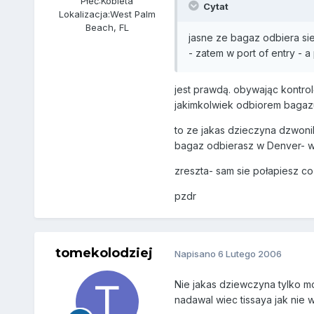
Płeć:
Kobieta
Cytat
Lokalizacja:
West Palm
Beach, FL
jasne ze bagaz odbiera si
- zatem w port of entry -
jest prawdą. obywając kontrol
jakimkolwiek odbiorem bagazu-
to ze jakas dzieczyna dzwonila
bagaz odbierasz w Denver- w
zreszta- sam sie połapiesz co i
pzdr
tomekolodziej
Napisano
6 Lutego 2006
Nie jakas dziewczyna tylko m
nadawal wiec tissaya jak nie 