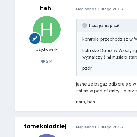
heh
Napisano
5 Lutego 2006
tissaya napisał:
kontrole przechodzisz w 
Użytkownik
Lotnisko Dulles w Waszyngt
wystarczy:) mi musiało star
214
pzdr
jasne ze bagaz odbiera sie w
zatem w port of entry - a p
nara, heh
tomekolodziej
Napisano
6 Lutego 2006