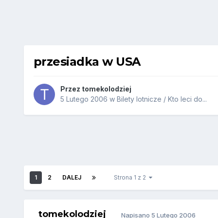
przesiadka w USA
Przez
tomekolodziej
5 Lutego 2006
w
Bilety lotnicze / Kto leci do...
1
2
DALEJ
Strona 1 z 2
tomekolodziej
Napisano
5 Lutego 2006