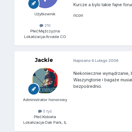
Kurcze a bylo takie fajne foru
Użytkownik
ricon
210
Płeć:
Mężczyzna
Lokalizacja:
Arvada CO
Jackie
Napisano
6 Lutego 2006
Niekoniecznie wymądrzanie, b
Waszyngtonie i bagaże musia
bezpośrednio.
Administrator honorowy
5 tyś
Płeć:
Kobieta
Lokalizacja:
Oak Park, IL