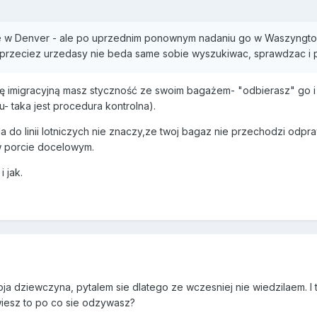
e w Denver - ale po uprzednim ponownym nadaniu go w Waszyngtoni
 a przeciez urzedasy nie beda same sobie wyszukiwac, sprawdzac 
ę imigracyjną masz styczność ze swoim bagażem- "odbierasz" go i o
 taka jest procedura kontrolna).
 do linii lotniczych nie znaczy,ze twoj bagaz nie przechodzi odprawy i
 porcie docelowym.
 jak.
oja dziewczyna, pytalem sie dlatego ze wczesniej nie wiedzilaem. I
wiesz to po co sie odzywasz?