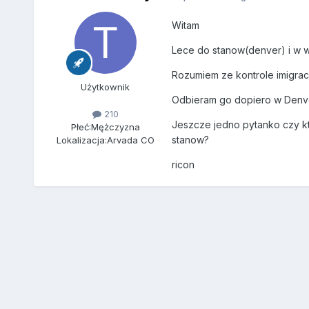
Witam
Lece do stanow(denver) i w 
Rozumiem ze kontrole imigra
Użytkownik
Odbieram go dopiero w Denve
210
Jeszcze jedno pytanko czy kt
Płeć:
Mężczyzna
stanow?
Lokalizacja:
Arvada CO
ricon