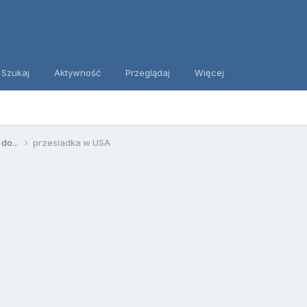
Szukaj
Aktywność
Przeglądaj
Więcej
 do...
przesiadka w USA