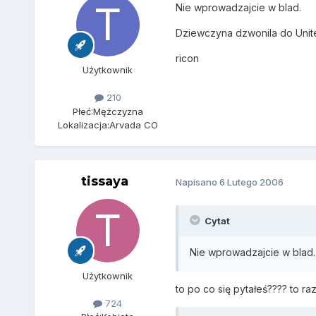
Nie wprowadzajcie w blad.
Dziewczyna dzwonila do Unite
ricon
Użytkownik
210
Płeć:
Mężczyzna
Lokalizacja:
Arvada CO
tissaya
Napisano
6 Lutego 2006
Cytat
Nie wprowadzajcie w blad.
Użytkownik
to po co się pytałeś???? to ra
724