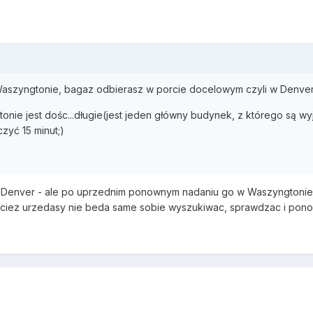
Waszyngtonie, bagaz odbierasz w porcie docelowym czyli w Denve
onie jest dośc...długie(jest jeden główny budynek, z którego są wyj
czyć 15 minut;)
 Denver - ale po uprzednim ponownym nadaniu go w Waszyngtonie. 
rzeciez urzedasy nie beda same sobie wyszukiwac, sprawdzac i po