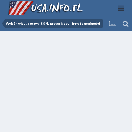
Wybór wizy, sprawy SSN, prawa jazdy i inne formalności