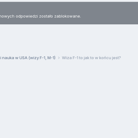
nowych odpowiedzi zostało zablokowane.
 i nauka w USA (wizy F-1, M-1)
Wiza F-1 to jak to w końcu jest?