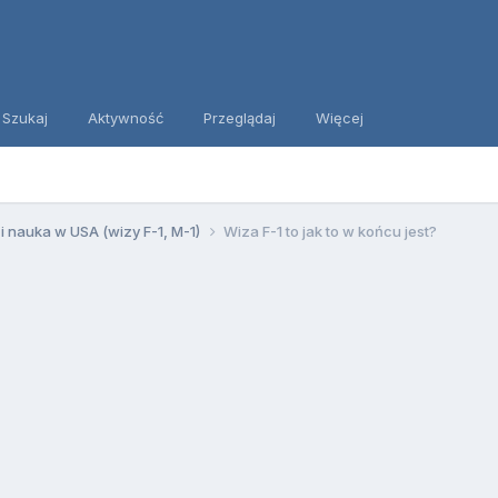
Szukaj
Aktywność
Przeglądaj
Więcej
 i nauka w USA (wizy F-1, M-1)
Wiza F-1 to jak to w końcu jest?