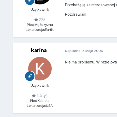
Przekażę ją zainteresowanej 
Użytkownik
Pozdrawiam
772
Płeć:
Mężczyzna
Lokalizacja:
Earth.
karina
Napisano
15 Maja 2006
Nie ma problemu. W razie pyta
Użytkownik
3,3 tyś
Płeć:
Kobieta
Lokalizacja:
USA