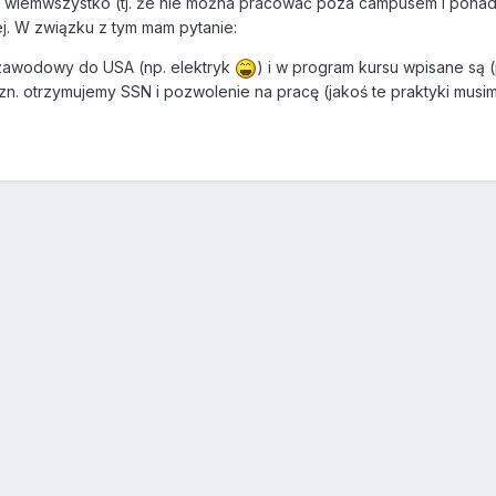
 F1 wiemwszystko (tj. że nie można pracować poza campusem i pon
zej. W związku z tym mam pytanie:
s zawodowy do USA (np. elektryk
) i w program kursu wpisane są (
n. otrzymujemy SSN i pozwolenie na pracę (jakoś te praktyki mus