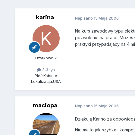
karina
Napisano
15 Maja 2006
Na kurs zawodowy typu elektr
pozwolenie na prace. Mozesz 
praktyki przypadajacy na 4 mi
Użytkownik
3,3 tyś
Płeć:
Kobieta
Lokalizacja:
USA
maciopa
Napisano
15 Maja 2006
Dziękuję Karino za odpowiedź
Nie ma to jak szybka i kompe