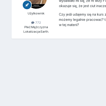
wydawało mi się, że nt wizy
okazuje się, że jest ciut inac
Użytkownik
Czy jeśli udajemy się na kur
możemy legalnie pracować? tz
772
w tej materii?
Płeć:
Mężczyzna
Lokalizacja:
Earth.