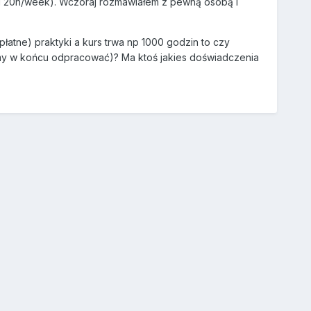
ad 20h/week). Wczoraj rozmawiałem z pewną osobą i
płatne) praktyki a kurs trwa np 1000 godzin to czy
imy w końcu odpracować)? Ma ktoś jakies doświadczenia