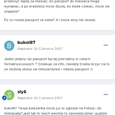
przelozyc lepiej za miesiac, bo paszport do miesiaca moga
wyrabiac, a po kradziezy moze dluzej, bo beda czekac, moze sie
znajdzie?
Po co nosila paszport ze soba? A i moze wizy nie dostac.
bukol87
Napisano
24 Czerwca 2007
Jeden jedyny raz paszport byl jej potrzebny w celach
formalnosciowych :? Dziekuje za info, niestety trzeba liczyc na to
ze zlodziej okaze sie milosierdziem i odesle paszport :x
sly6
Napisano
24 Czerwca 2007
bukol87 Twoja kolezanka moze juz to zglosila na Policje i do
Ambasady?,jesli tak to niech wezmie to zaswiadczenie i pujdzie