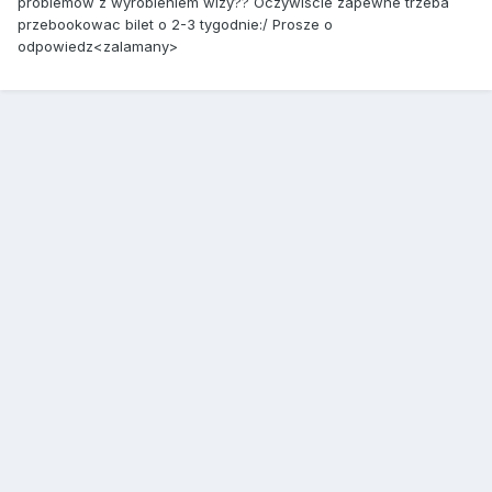
problemow z wyrobieniem wizy?? Oczywiscie zapewne trzeba
przebookowac bilet o 2-3 tygodnie:/ Prosze o
odpowiedz<zalamany>