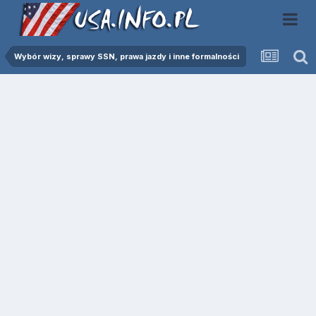
Wybór wizy, sprawy SSN, prawa jazdy i inne formalności