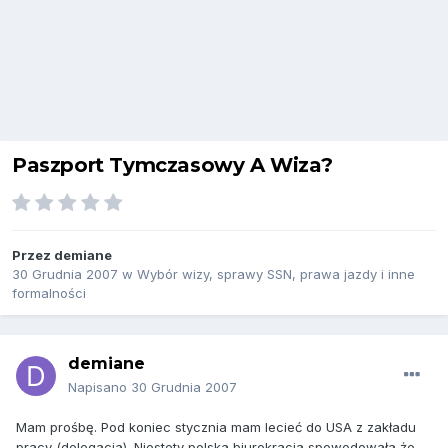
Paszport Tymczasowy A Wiza?
Przez
demiane
30 Grudnia 2007
w
Wybór wizy, sprawy SSN, prawa jazdy i inne
formalności
demiane
Napisano
30 Grudnia 2007
Mam prośbę. Pod koniec stycznia mam lecieć do USA z zakładu
pracy (delegacja). Niestety polska biurokracja spowodowała że