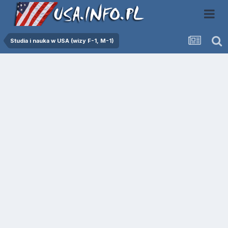
Studia i nauka w USA (wizy F-1, M-1)