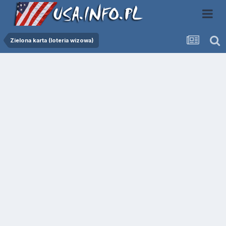
Zielona karta (loteria wizowa)