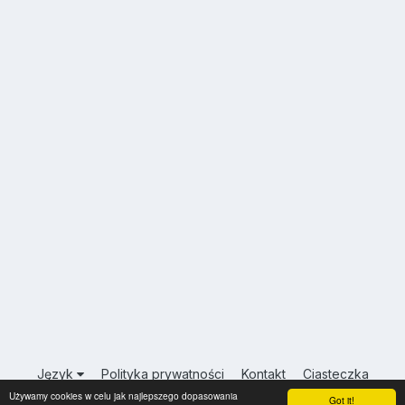
Język
Polityka prywatności
Kontakt
Ciasteczka
Używamy cookies w celu jak najlepszego dopasowania
USA.INFO.PL
Got it!