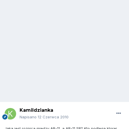
Kamildzianka
Napisano
12 Czerwca 2010
Jaka jest roznica miedzy AR-11, a AR-11 SR? Kto podlega ktorej