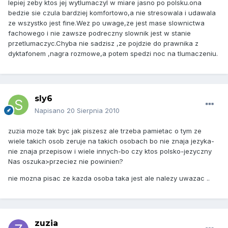
lepiej zeby ktos jej wytlumaczyl w miare jasno po polsku.ona
bedzie sie czula bardziej komfortowo,a nie stresowala i udawala
ze wszystko jest fine.Wez po uwage,ze jest mase slownictwa
fachowego i nie zawsze podreczny slownik jest w stanie
przetlumaczyc.Chyba nie sadzisz ,ze pojdzie do prawnika z
dyktafonem ,nagra rozmowe,a potem spedzi noc na tlumaczeniu.
sly6
Napisano
20 Sierpnia 2010
zuzia moze tak byc jak piszesz ale trzeba pamietac o tym ze
wiele takich osob zeruje na takich osobach bo nie znaja jezyka-
nie znaja przepisow i wiele innych-bo czy ktos polsko-jezyczny
Nas oszuka>przeciez nie powinien?
nie mozna pisac ze kazda osoba taka jest ale nalezy uwazac ..
zuzia