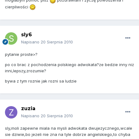
mogłabym pomóc pisz
pozdrawiam i życzę powodzenia i
cierpliwości
sly6
Napisano
20 Sierpnia 2010
pytanie proste>?
po co brac z pochodzenia polskiego adwokata?ze bedzie inny niz
inni,lepszy,zrozumie?
bywa z tym roznie jak rozni sa ludzie
zuzia
Napisano
20 Sierpnia 2010
sly,moli zapewne miala na mysli adwokata dwujezycznego,wcale
sie dziwie,bo jezeli nie zna na tyle dobrze angielskiego,to chyba