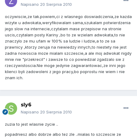
Napisano
20 Sierpnia 2010
oczywiscie,ze tak.powiem,ci z wlasnego doswiadczenia,ze kazda
wizyte u adwokata,weryfikowalam sama,szukalam potwierdzenia
jego slow na internecie,czytalam mase przepisow na stronie
uscis,czytalam posty Kariny ,bo to ze wzielam adwokata,to nie
znaczylo ze mu ufam w 100% sa ludzie i ludzie,a to ze sa
prawnicy ,ktorzy zeruja na niewiedzy innych,to niestety nie jest
zadna nowoscia moze mialam szczescie,a ale moj adwokat nigdy
mnie nie "przekrecil" i zawsze to co powiedzial zgadzalo sie z
rzeczywistoscia.Nie moge jedynie zagwarantowac,ze inni jego
klienci byli zadowoleni z jego pracy,bo poprostu nie wiem i nie
znam ich.
sly6
Napisano
20 Sierpnia 2010
zuzia to jest wlasnie zycie ..
popadniesz albo dobrze albo tez zle ..mialas to szczescie ze