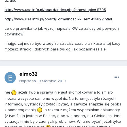
dziale:
http://www.usa.info.pl/board/index.php?showtopic=11705
http://www.usa.info.pl/board/Formalnosci-P...lem-t14622.html
co do prawnika to jak wyzej napisala KW ze zalezy od pewnych
czynnikow
i najgorzej moze byc wtedy ze stracisz czas oraz kase a tej kasy
mozesz stracic i dobrych pare tys dol jak popadniesz zle
elmo32
Napisano
19 Sierpnia 2010
hej
jeżeli Twoja sprawa nie jest skomplikowana to śmiało
można wszystko samemu wypełnić. Na forum jest tyle różnych
informacji, wystarczy czytać i pytać, a zawsze znajdzie się osoba
z pomocną dłonią
ja razem z mężem wypełniałam dokumenty
(z tym że ja jestem w Polsce, a on w stanach, a u Ciebie jest inna
sytuacja) i nie było żadnych problemów. W razie pytań jeżeli tylko