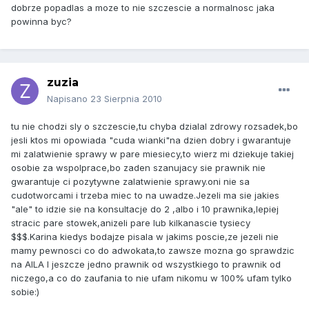
dobrze popadlas a moze to nie szczescie a normalnosc jaka
powinna byc?
zuzia
Napisano
23 Sierpnia 2010
tu nie chodzi sly o szczescie,tu chyba dzialal zdrowy rozsadek,bo
jesli ktos mi opowiada "cuda wianki"na dzien dobry i gwarantuje
mi zalatwienie sprawy w pare miesiecy,to wierz mi dziekuje takiej
osobie za wspolprace,bo zaden szanujacy sie prawnik nie
gwarantuje ci pozytywne zalatwienie sprawy.oni nie sa
cudotworcami i trzeba miec to na uwadze.Jezeli ma sie jakies
"ale" to idzie sie na konsultacje do 2 ,albo i 10 prawnika,lepiej
stracic pare stowek,anizeli pare lub kilkanascie tysiecy
$$$.Karina kiedys bodajze pisala w jakims poscie,ze jezeli nie
mamy pewnosci co do adwokata,to zawsze mozna go sprawdzic
na AILA I jeszcze jedno prawnik od wszystkiego to prawnik od
niczego,a co do zaufania to nie ufam nikomu w 100% ufam tylko
sobie:)