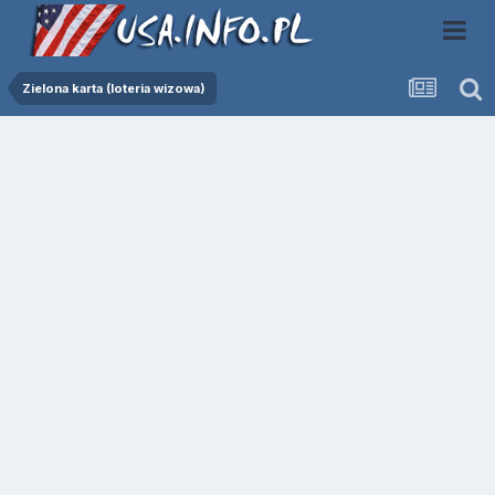
Zielona karta (loteria wizowa)