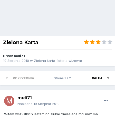
Zielona Karta
Przez
moli71
19 Sierpnia 2010
w
Zielona karta (loteria wizowa)
POPRZEDNIA
Strona 1 z 2
DALEJ
moli71
Napisano
19 Sierpnia 2010
Witam wszystkich,jestem po slubie 2miesiace,moj maz ma