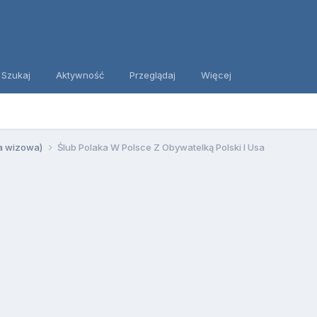
Szukaj
Aktywność
Przeglądaj
Więcej
ia wizowa)
Ślub Polaka W Polsce Z Obywatelką Polski I Usa