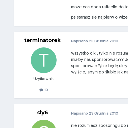
moze cos doda raffaello do t
ps starasz sie najpierw o wiz
terminatorek
Napisano
23 Grudnia 2010
wszystko o.k , tylko nie rozu
miałby nas sponsorować??? Je
sponsorować ?/nie będę ukryw
wyjście, abym po ślubie jak n
Użytkownik
10
sly6
Napisano
23 Grudnia 2010
nie rozumiesz sposoringu bo ra