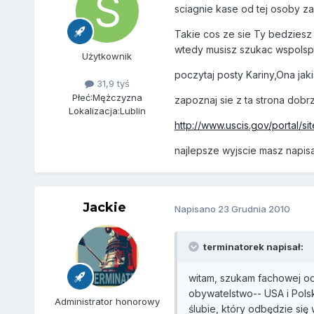
sciagnie kase od tej osoby za 
Takie cos ze sie Ty bedziesz 
wtedy musisz szukac wspolsp
Użytkownik
poczytaj posty Kariny,Ona jaki
31,9 tyś
Płeć:
Mężczyzna
zapoznaj sie z ta strona dobrz
Lokalizacja:
Lublin
http://www.uscis.gov/portal/
najlepsze wyjscie masz napisa
Jackie
Napisano
23 Grudnia 2010
terminatorek napisał:
witam, szukam fachowej od
obywatelstwo-- USA i Polsk
Administrator honorowy
ślubie, który odbędzie si