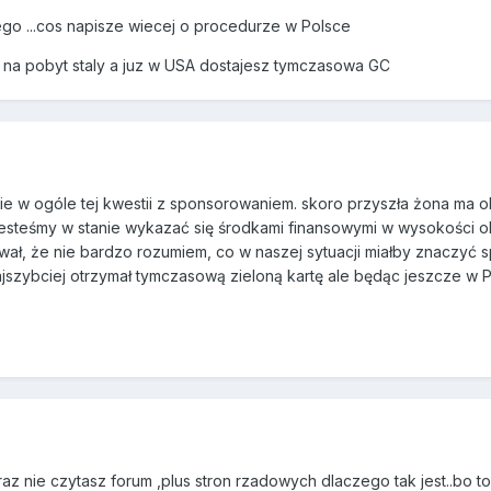
ego ...cos napisze wiecej o procedurze w Polsce
e na pobyt staly a juz w USA dostajesz tymczasowa GC
mie w ogóle tej kwestii z sponsorowaniem. skoro przyszła żona ma o
steśmy w stanie wykazać się środkami finansowymi w wysokości ok
ał, że nie bardzo rozumiem, co w naszej sytuacji miałby znaczyć s
ajszybciej otrzymał tymczasową zieloną kartę ale będąc jeszcze w 
z nie czytasz forum ,plus stron rzadowych dlaczego tak jest..bo to 