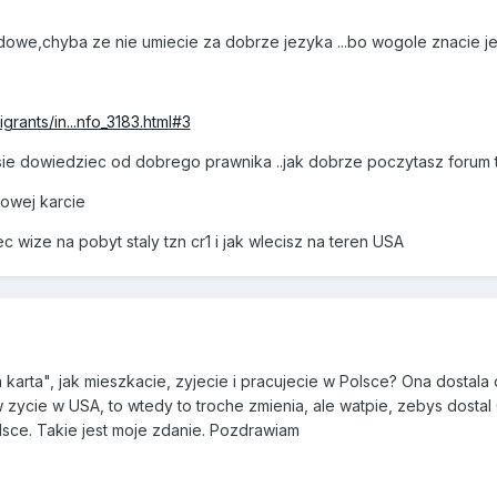
zadowe,chyba ze nie umiecie za dobrze jezyka ...bo wogole znacie je
igrants/in...nfo_3183.html#3
e dowiedziec od dobrego prawnika ..jak dobrze poczytasz forum t
sowej karcie
c wize na pobyt staly tzn cr1 i jak wlecisz na teren USA
 karta", jak mieszkacie, zyjecie i pracujecie w Polsce? Ona dostala
zycie w USA, to wtedy to troche zmienia, ale watpie, zebys dostal
lsce. Takie jest moje zdanie. Pozdrawiam