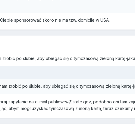
Ciebie sponsorować skoro nie ma tzw. domicile w USA.
 zrobić po ślubie, aby ubiegać się o tymczasową zieloną kartę-jak
mam zrobić po ślubie, aby ubiegać się o tymczasową zieloną kartę-
aj zapytanie na e-mail publicwrw@state.gov, podobno oni tam zajmuj
ąć, abym mógł uzyskać tymczasową zieloną kartę, teraz czekamy