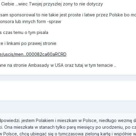
Ciebie ...wiec Twojej przyszlej zony to nie dotyczy
sam sponsorowal to nie takie jest proste i latwe przez Polske bo mo
onsora lub innych form -spraw
s czas temu o tym pisala
e i linkami po prawej stronie
site/uscis/men...000082ca60aRCRD
ne na stronie Ambasady w USA oraz tutaj w tym temacie ..
powiedzi. jestem Polakiem i mieszkam w Polsce, niedługo wezmę 
i. Ona mieszkała w stanach tylko parę miesięcy po urodzeniu, po cz
ę w Polsce, chcę ubiegać się o tymczasowa zieloną kartę i wspólni