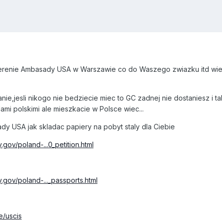
terenie Ambasady USA w Warszawie co do Waszego zwiazku itd wiec
ie,jesli nikogo nie bedziecie miec to GC zadnej nie dostaniesz i t
ami polskimi ale mieszkacie w Polsce wiec...
dy USA jak skladac papiery na pobyt staly dla Ciebie
.gov/poland-...0_petition.html
.gov/poland-..._passports.html
e/uscis