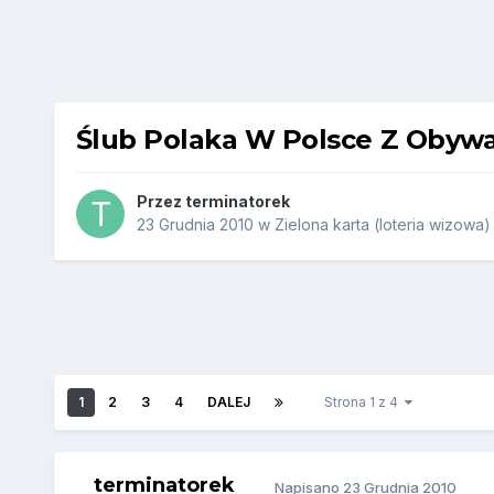
Ślub Polaka W Polsce Z Obywat
Przez
terminatorek
23 Grudnia 2010
w
Zielona karta (loteria wizowa)
1
2
3
4
DALEJ
Strona 1 z 4
terminatorek
Napisano
23 Grudnia 2010