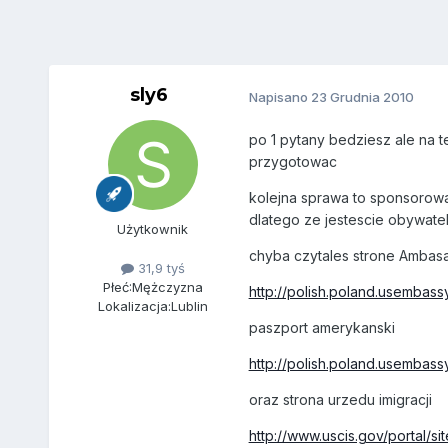
sly6
Napisano
23 Grudnia 2010
po 1 pytany bedziesz ale na 
przygotowac
kolejna sprawa to sponsorowan
dlatego ze jestescie obywatel
Użytkownik
chyba czytales strone Ambasa
31,9 tyś
Płeć:
Mężczyzna
http://polish.poland.usembassy
Lokalizacja:
Lublin
paszport amerykanski
http://polish.poland.usembassy
oraz strona urzedu imigracji
http://www.uscis.gov/portal/sit