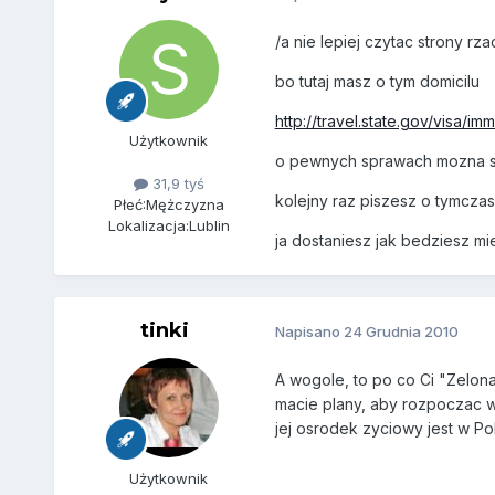
/a nie lepiej czytac strony r
bo tutaj masz o tym domicilu
http://travel.state.gov/visa/imm
Użytkownik
o pewnych sprawach mozna si
31,9 tyś
kolejny raz piszesz o tymcza
Płeć:
Mężczyzna
Lokalizacja:
Lublin
ja dostaniesz jak bedziesz mie
tinki
Napisano
24 Grudnia 2010
A wogole, to po co Ci "Zelona
macie plany, aby rozpoczac w 
jej osrodek zyciowy jest w Po
Użytkownik