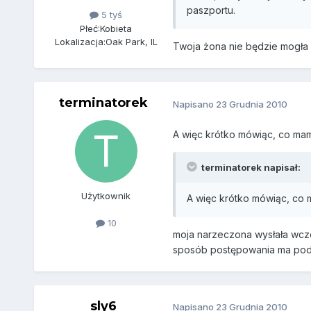
paszportu.
5 tyś
Płeć:
Kobieta
Lokalizacja:
Oak Park, IL
Twoja żona nie będzie mogła 
terminatorek
Napisano
23 Grudnia 2010
A więc krótko mówiąc, co mam
terminatorek napisał:
Użytkownik
A więc krótko mówiąc, co 
10
moja narzeczona wysłała wczor
sposób postępowania ma podj
sly6
Napisano
23 Grudnia 2010