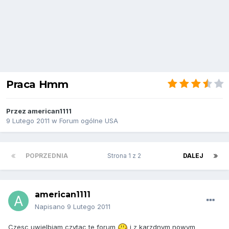
Praca Hmm
Przez
american1111
9 Lutego 2011
w
Forum ogólne USA
POPRZEDNIA
Strona 1 z 2
DALEJ
american1111
Napisano
9 Lutego 2011
Czesc uwielbiam czytac te forum
i z karzdnym nowym