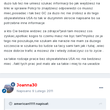
duzo lub tez nie umiesz szukac informacji bo jak wejdziesz na
linki w sprawie Policji to znajdziesz odpowiedzi co musisz
miec,posiadac i tak bez GC za duzo nic nie zrobisz a do tego
obywatelstwa USA-to tak w duzymmm skrocie napisane bo sa
potrzebne inne informacje
a kto Cie bedzie widziec za zdrajce?jesli tam mozesz cos
zyskac,spotkac kogos to czemu masz nie byc tam?myslisz ze ja
tego nie poszukuje,nie szukam ale narazie nie mam za duzego
szczescia w szukaniu bo ludzie sa tacy sami tam jak i tutaj ..wiec
moze dobrze trafic a mozesz zle i wtedy zobaczysz co to zycie .
sa takie rodzaje prace bez obywatelstwa USA nic nie bedziesz
miec ..fakt tych prac jest malo ale sa takie i miej to na uwadze
Joanna30
Napisano
9 Lutego 2011
american1111 napisał: