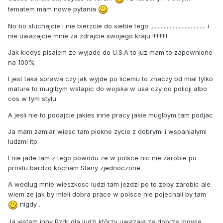
tematem mam nowe pytania
No bo sluchajcie i nie bierzcie do siebie tego ..................................... i
nie uwazajcie mnie za zdrajcie swojego kraju !!!!!!!!!!
Jak kiedys pisalem ze wyjade do U.S.A to juz mam to zapewnione
na 100%
I jest taka sprawa czy jak wyjde po licemu to znaczy bd mial tylko
mature to muglbym wstapic do wojska w usa czy do policji albo
cos w tym stylu
A jesli nie to podajcie jakies inne pracy jakie muglbym tam podjac
Ja mam zamiar wiesc tam piekne zycie z dobrymi i wspanialymi
ludzmi itp.
I nie jade tam z tego powodu ze w polsce nic nie zarobie po
prostu bardzo kocham Stany zjednoczone.
A wedlug mnie wieszkosc ludzi tam jezdzi po to zeby zarobic ale
wiem ze jak by mieli dobra prace w polsce nie pojechali by tam
nigdy .
Ja jestem inny Pzdr dla ludzi którzy uwazaja ze dobrze mowie