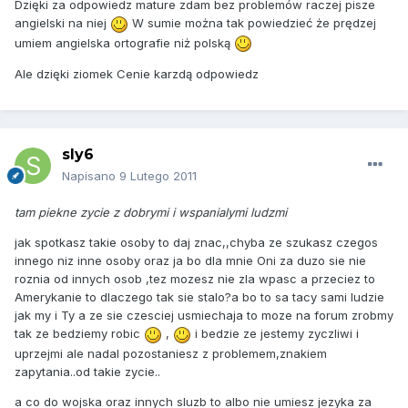
Dzięki za odpowiedz mature zdam bez problemów raczej pisze
angielski na niej
W sumie można tak powiedzieć że prędzej
umiem angielska ortografie niż polską
Ale dzięki ziomek Cenie karzdą odpowiedz
sly6
Napisano
9 Lutego 2011
tam piekne zycie z dobrymi i wspanialymi ludzmi
jak spotkasz takie osoby to daj znac,,chyba ze szukasz czegos
innego niz inne osoby oraz ja bo dla mnie Oni za duzo sie nie
roznia od innych osob ,tez mozesz nie zla wpasc a przeciez to
Amerykanie to dlaczego tak sie stalo?a bo to sa tacy sami ludzie
jak my i Ty a ze sie czesciej usmiechaja to moze na forum zrobmy
tak ze bedziemy robic
,
i bedzie ze jestemy zyczliwi i
uprzejmi ale nadal pozostaniesz z problemem,znakiem
zapytania..od takie zycie..
a co do wojska oraz innych sluzb to albo nie umiesz jezyka za