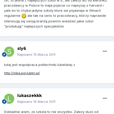
UIC to jedna z najlepszych szkol w IL. ale zalezy tez od kierunku.
pracodawcy w Polsce to maja pojecie co najwyzej o harvard i
yale bo to chyba jedyne szkoly ktore sie pojawiaja w filmach
regularnie
ale tak na serio to pracodwacy, którzy naprawde
interesują się swoją branżą powinni wiedzieć jakie szkol
"produkują" najlepszych specjalistów.
sly6
Napisano
15 Marca 2011
tutaj jest wspolpraca politechniki lubelskiej z
http://mba.pol.lublin.pl/
lukaszekkk
Napisano
16 Marca 2011
Dokladnie wiem, ze szkola to nie wszystko. Zalezy duzo od