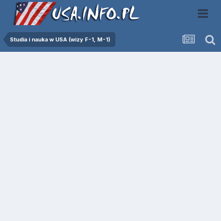
Studia i nauka w USA (wizy F-1, M-1)