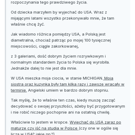
rozpoczynania tego prawdziwego życia.
Od dziecka marzyłem by wyjechać do USA. Wraz z
mijającymi latami wszystko przekonywało mnie, że tam
właśnie chcę żyć.
Jak wiadomo różnica pomiędzy USA, a Polską jest
diametralna, chociaż patrząc po mojej 100 tysięcznej
miejscowości, ciągle zakorkowanej,
z 3 galeriami, dość dobrym życiem rozrywkowym i
normalnym standardem życia to Polska się wyrobiła.
Jednakże dalej to nie jest dla mnie.
W USA mieszka moja ciocia, w stanie MICHIGAN.
Moja
siostra oraz kuzynka były tam kilka razy i zawsze wracały w
terminie.
Angielski umiem w bardzo dobrym stopniu.
Tak myślę, że to właśnie ten czas, kiedy muszę zacząć
decydować o swojej przyszłości, ażeby być przygotowanym
i nie robić niczego pochopnie ani na ostatnią chwilę.
Właściwie to jestem w kropce.
Wyjechać do USA zaraz po
maturze czy iść na studia w Polsce
(czy one w ogóle się
liczą w USA? jakie np.?)