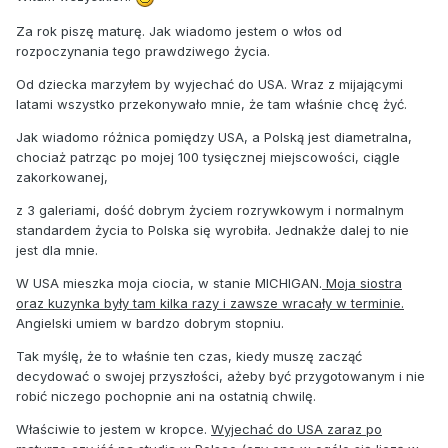
Za rok piszę maturę. Jak wiadomo jestem o włos od
rozpoczynania tego prawdziwego życia.
Od dziecka marzyłem by wyjechać do USA. Wraz z mijającymi
latami wszystko przekonywało mnie, że tam właśnie chcę żyć.
Jak wiadomo różnica pomiędzy USA, a Polską jest diametralna,
chociaż patrząc po mojej 100 tysięcznej miejscowości, ciągle
zakorkowanej,
z 3 galeriami, dość dobrym życiem rozrywkowym i normalnym
standardem życia to Polska się wyrobiła. Jednakże dalej to nie
jest dla mnie.
W USA mieszka moja ciocia, w stanie MICHIGAN.
Moja siostra
oraz kuzynka były tam kilka razy i zawsze wracały w terminie.
Angielski umiem w bardzo dobrym stopniu.
Tak myślę, że to właśnie ten czas, kiedy muszę zacząć
decydować o swojej przyszłości, ażeby być przygotowanym i nie
robić niczego pochopnie ani na ostatnią chwilę.
Właściwie to jestem w kropce.
Wyjechać do USA zaraz po