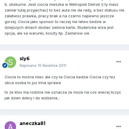
b. obskurne. Jesli ciocia mieszka w Metropolii Detroit (i ty masz
zamiar tutaj przyjechac) to bez auta nie da rady, a bez statusu nie
zalatwisz prawka, pracy brak a na czarno napewno jeszcze
gorzej. Ciocia jako sponsor to raczej nie latwo bedzie w
dziejszych dniach dostac zielona karte. Studencka wiza jest
opcja, ale sa warunki, koszty itp. Zastanow sie.
sly6
Napisano
15 Kwietnia 2011
Ciocie to mozna miec ale czy ta Ciocia bedzie Ciocia czy tez
obca osoba to juz inna sprawa
to ze ktos ma rodzine nie oznacza ze moze na cos wiecej liczyc
jak dzien dobry i do widzenia...
aneczka81