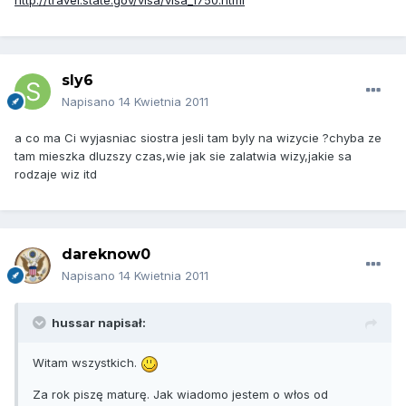
http://travel.state.gov/visa/visa_1750.html
sly6
Napisano
14 Kwietnia 2011
a co ma Ci wyjasniac siostra jesli tam byly na wizycie ?chyba ze
tam mieszka dluzszy czas,wie jak sie zalatwia wizy,jakie sa
rodzaje wiz itd
dareknow0
Napisano
14 Kwietnia 2011
hussar napisał:
Witam wszystkich.
Za rok piszę maturę. Jak wiadomo jestem o włos od