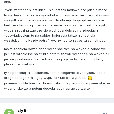
end.
Zycie w stanach jest inne - nie jest tak malownicze jak sie moze
to wydawac na pierwszy rzut oka. musisz wiedziec ze zostawiasz
wszystko w polsce i wyjezdzaz do obcego kraju gdzie zawsze
bedziesz ten drugi oraz sam - nawet jak masz tam rodzine - jak
wiesz z rodzina zawsze sie wychodzi dobrze na zdjeciach
(doswiadczylem to na sobie). Emigracja takze nie jest dla
wszytskich nie kazdy potrafi wytrzymac ten stres ta samotnosc.
moim zdaniem powinienes wyjechac tam na wakacje zobaczyc
jak jest wrocic isc na studia potem znowu wyjechac na wakacje i
jak sie przekonasz ze bedziesz mogl zyc w tym kraju to wtedy
planuj cos wiekszego.
tylko pamietaj jak zostaniesz tam nielegalnie to zamykasz sobie
droge do tego kraju gdy wyjdziesz lub cie wyrzuca.
-
przemysl dokladnie co chcesz robic i najpierw odczuj ameryke na
wlasnej skorze a potem decyduj czy naprawde warto.
sly6