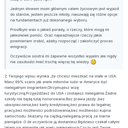
Jednym słowem moim głównym celem życiowym jest wyjazd
do stanów, jestem jeszcze młody, nasuwają się różne opcje
na fundamentach już dokonanego wyboru.
Prosiłbym was o jakieś porady, o rzeczy, które mogą mi
jakkolwiek pomóc. Oraz najważniejsze rzeczy jakie
powinienem zrobić, ażeby rozpocząć i zakończyć proces
emigracji.
Oczywiście siostra mi zapewne wszystko wyjaśni ale nigdy
nie zaszkodzi mieć trochę więcej tej wiedzy.
Z Twojego wpisu wynika ,że chcesz mieszkać na stałe w USA.
Masz 99% szans jak wiele milionów ludzi w Ameryce być
nielegalnym imigrantem.Otrzymujesz wizę
turystyczną.Przyjeżdżasz do USA i zostajesz nielegalnie.Żadne
szkoły nie będą tutaj honorowane.Bez prawa jazdy ,bez
ubezpieczenia,bez karty kredytowej,bez prawa do legalnej
pracy,bez możliwości podróżowania,bez możliwości kupna
samochodu .Skazany na ciężką,nielegalną pracę za marne
pieniądze .O ile oczywiście ją dostaniesz.Będziesz czekał całymi
latami na amnestię jak wielu nielegalnych.Czy to jest Twoje