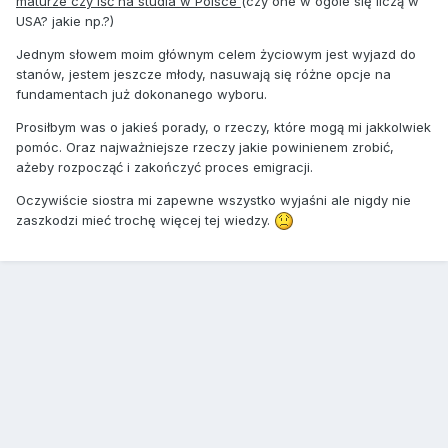
maturze czy iść na studia w Polsce
(czy one w ogóle się liczą w
USA? jakie np.?)
Jednym słowem moim głównym celem życiowym jest wyjazd do
stanów, jestem jeszcze młody, nasuwają się różne opcje na
fundamentach już dokonanego wyboru.
Prosiłbym was o jakieś porady, o rzeczy, które mogą mi jakkolwiek
pomóc. Oraz najważniejsze rzeczy jakie powinienem zrobić,
ażeby rozpocząć i zakończyć proces emigracji.
Oczywiście siostra mi zapewne wszystko wyjaśni ale nigdy nie
zaszkodzi mieć trochę więcej tej wiedzy.