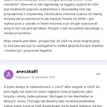
marzenie? Obecnie to tak naprawdę na legalny wyjazd do USA
jest możliwość poprzez małżeństwo z obywatelką USA lub
przynajmniej z rezydentką. Ewentualna znikoma szansa na loterię
wizową ale po pierwsze to jak narazie Polska od 2006 r. jest
wykluczona z udziału w loterii wizowej a po drugie wylosować
wizę to też nie jest tak łatwo. Pomyśl o tym wszystkim decydując o
swojej przyszłości.
Moje zdanie jest takie : przyjechać do USA na wizie imigracyjnej
to owszem ale być tu nielegalnie to wielka głupota.Europa otwarta
i można żyć i pracować legalnie.
aneczka81
Napisano
15 Kwietnia 2011
A byles kiedys w odwiedzinach u cioci? albo wogole w USA? bo
jesli nigdy nie byles to radze najpierw tutaj przyjechac jako
turysta i wtedy zadecydowac. Michigan to nie Manhattan w
Nowych Jorku, Chicago lub Beverly Hills na ktorej podstawie
ludzie sobie zycie w USA wyobrazaja. Sa tu ladne miejsca, sa tez