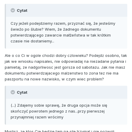
Cytat
Czy jeżeli podejdziemy razem, przyznać się, że jesteśmy
świeżo po ślubie? Wiem, że żadnego dokumentu
potwierdzającego zawarcie małżeństwa w tak krótkim
czasie nie dostaniemy...
Ale o co Ci w ogole chodzi dobry czlowieku? Podejdz osobno, tak
jak we wniosku napisales, nie odpowiadaj na niezadane pytania i
pamietaj, ze nadgorliwosc jest gorsza od sabotazu. Jak nie masz
dokumentu potwierdzajacego malzenstwo to zona tez nie ma
paszportu na nowe nazwisko, w czym wiec problem?
Cytat
(...) Zdajemy sobie sprawę, że druga opcja może się
skończyć powrotem jednego z nas...przy pierwszej
przynajmniej razem wrócimy
Myslisz, ze ktos Cie bedzie tam na sile trzymal i nie pozwoli