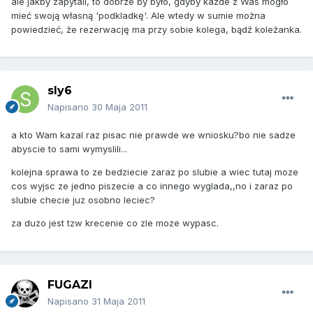
ale jakby zapytali, to dobrze by było, gdyby każde z Was mogło
mieć swoją własną 'podkladkę'. Ale wtedy w sumie można
powiedzieć, że rezerwację ma przy sobie kolega, bądź koleżanka.
sly6
Napisano
30 Maja 2011
a kto Wam kazal raz pisac nie prawde we wniosku?bo nie sadze
abyscie to sami wymyslili...
kolejna sprawa to ze bedziecie zaraz po slubie a wiec tutaj moze
cos wyjsc ze jedno piszecie a co innego wyglada,,no i zaraz po
slubie checie juz osobno leciec?
za duzo jest tzw krecenie co zle moze wypasc.
FUGAZI
Napisano
31 Maja 2011