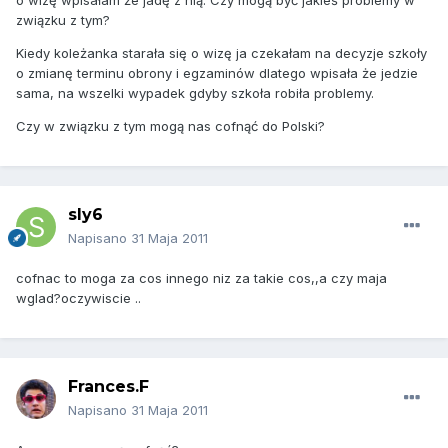
o wizę wpisałam że jadę z nią. Czy mogą być jakieś problemy w
związku z tym?
Kiedy koleżanka starała się o wizę ja czekałam na decyzje szkoły
o zmianę terminu obrony i egzaminów dlatego wpisała że jedzie
sama, na wszelki wypadek gdyby szkoła robiła problemy.
Czy w związku z tym mogą nas cofnąć do Polski?
sly6
Napisano
31 Maja 2011
cofnac to moga za cos innego niz za takie cos,,a czy maja
wglad?oczywiscie ..
Frances.F
Napisano
31 Maja 2011