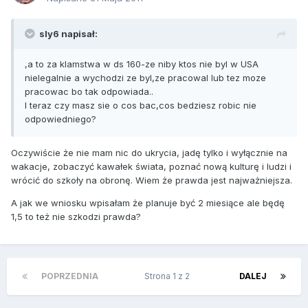
sly6 napisał:
,a to za klamstwa w ds 160-ze niby ktos nie byl w USA
nielegalnie a wychodzi ze byl,ze pracowal lub tez moze
pracowac bo tak odpowiada..
I teraz czy masz sie o cos bac,cos bedziesz robic nie
odpowiedniego?
Oczywiście że nie mam nic do ukrycia, jadę tylko i wyłącznie na
wakacje, zobaczyć kawałek świata, poznać nową kulturę i ludzi i
wrócić do szkoły na obronę. Wiem że prawda jest najważniejsza.
A jak we wniosku wpisałam że planuje być 2 miesiące ale będę
1,5 to też nie szkodzi prawda?
POPRZEDNIA
Strona 1 z 2
DALEJ