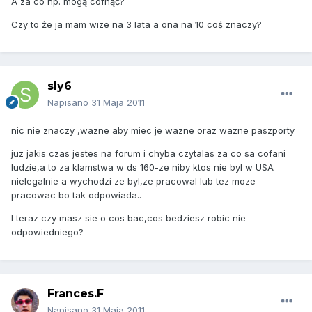
A za co np. mogą cofnąć?
Czy to że ja mam wize na 3 lata a ona na 10 coś znaczy?
sly6
Napisano
31 Maja 2011
nic nie znaczy ,wazne aby miec je wazne oraz wazne paszporty
juz jakis czas jestes na forum i chyba czytalas za co sa cofani
ludzie,a to za klamstwa w ds 160-ze niby ktos nie byl w USA
nielegalnie a wychodzi ze byl,ze pracowal lub tez moze
pracowac bo tak odpowiada..
I teraz czy masz sie o cos bac,cos bedziesz robic nie
odpowiedniego?
Frances.F
Napisano
31 Maja 2011