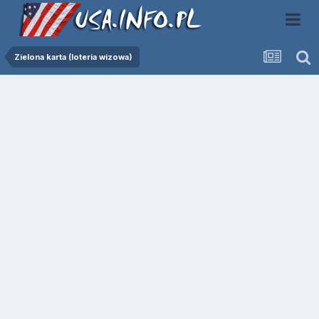
Zielona karta (loteria wizowa)