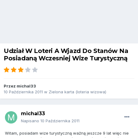
Udział W Loteri A Wjazd Do Stanów Na
Posiadaną Wczesniej Wize Turystyczną
Przez
michal33
10 Października 2011
w
Zielona karta (loteria wizowa)
michal33
Napisano
10 Października 2011
Witam, posiadam wize turystyczną ważną jeszcze 9 lat więc nie