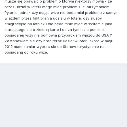
musze się obawaić o problem o którym niektórzy mówią - że
przez udział w loterii moge miec problem z jej otrzymaniem.
Pytanie jednak czy mając wize nie bede miał problemu z samym
wjazdem przez fakt brania udzialu w loterii, czy sluzby
emigracyjne na lotnisku nie beda mnie miec w systemie jako
starającego sie o zieloną karte i co za tym idzie pomimo
posiadanej wizy nie odmowia przypadkiem wjazdu do USA ?
Zastanawiam sie czy brac teraz udział w loterii skoro w maju
2012 mam zamiar wybrac sie do Stanów turystycznie na
posiadaną od roku wize.