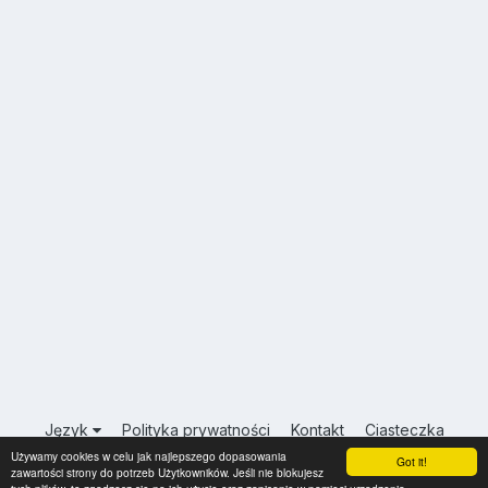
Język
Polityka prywatności
Kontakt
Ciasteczka
Używamy cookies w celu jak najlepszego dopasowania
USA.INFO.PL
Got it!
zawartości strony do potrzeb Użytkowników. Jeśli nie blokujesz
Powered by Invision Community