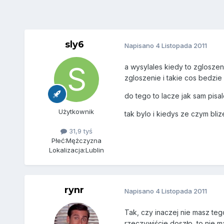
sly6
Napisano
4 Listopada 2011
a wysylales kiedy to zgloszen
zgloszenie i takie cos bedzie
do tego to lacze jak sam pisal
Użytkownik
tak bylo i kiedys ze czym bli
31,9 tyś
Płeć:
Mężczyzna
Lokalizacja:
Lublin
rynr
Napisano
4 Listopada 2011
Tak, czy inaczej nie masz teg
rzeczywiście doszło, to nie ma