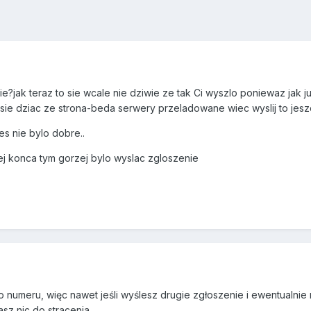
ie?jak teraz to sie wcale nie dziwie ze tak Ci wyszlo poniewaz jak 
 sie dziac ze strona-beda serwery przeladowane wiec wyslij to jesz
es nie bylo dobre..
zej konca tym gorzej bylo wyslac zgloszenie
o numeru, więc nawet jeśli wyślesz drugie zgłoszenie i ewentualni
sz nic do stracenia.