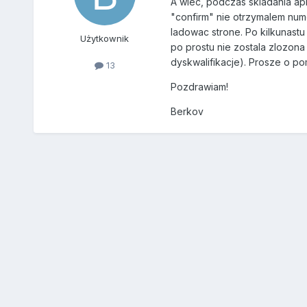
A wiec, podczas skladania apl
"confirm" nie otrzymalem nume
ladowac strone. Po kilkunastu 
Użytkownik
po prostu nie zostala zlozon
dyskwalifikacje). Prosze o po
13
Pozdrawiam!
Berkov