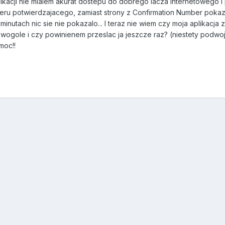
ikacji nie mialem akurat dostepu do dobrego lacza internetowego i p
ru potwierdzajacego, zamiast strony z Confirmation Number pokazal
minutach nic sie nie pokazalo... I teraz nie wiem czy moja aplikacj
a wogole i czy powinienem przeslac ja jeszcze raz? (niestety podwo
moc!!