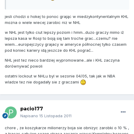
jesli chodzi o hokej to ponoc grając w miedzykontynentalnym KHL
mozna o wiele wiecej zarobic niz w NHL
w NHL jest tylko ciut lepszy poziom i hmm...duzo graczy mimo iż
lepsza kasa w Rosji to boją się tam troche grac...czemu? nie
wiem....europejczycy grajacy w ameryce północnej tylko czasem
pod koniec kariery idą jeszcze do KHL pograć...
NHL jest tez nieco bardziej wypromowane...ale i KHL zaczyna
dorównywać powoli
ostatni lockout w NHLu byl w sezonie 04/05, tak jak w NBA
wladze tez nie dogadały sie z graczami
pacio177
Napisano
15 Listopada 2011
chore , ze koszykarze milionerzy boja sie obnizyc zarobki o 10 % ,
a tracąc cały ten sezon straca zacznie więcej.Kompletny bezsens