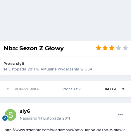
Nba: Sezon Z Głowy
Przez
sly6
14 Listopada 2011
w
Aktualne wydarzenia w USA
POPRZEDNIA
Strona 1 z 2
DALEJ
sly6
Napisano
14 Listopada 2011
http://www.dziennik.com/wiadomosci/artykul/nba-sezon-z-glowy