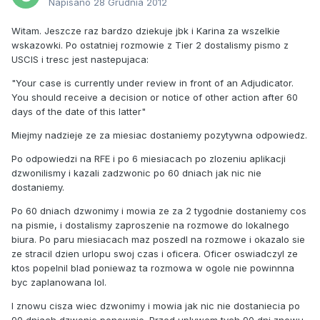
Napisano
28 Grudnia 2012
Witam. Jeszcze raz bardzo dziekuje jbk i Karina za wszelkie
wskazowki. Po ostatniej rozmowie z Tier 2 dostalismy pismo z
USCIS i tresc jest nastepujaca:
"Your case is currently under review in front of an Adjudicator.
You should receive a decision or notice of other action after 60
days of the date of this latter"
Miejmy nadzieje ze za miesiac dostaniemy pozytywna odpowiedz.
Po odpowiedzi na RFE i po 6 miesiacach po zlozeniu aplikacji
dzwonilismy i kazali zadzwonic po 60 dniach jak nic nie
dostaniemy.
Po 60 dniach dzwonimy i mowia ze za 2 tygodnie dostaniemy cos
na pismie, i dostalismy zaproszenie na rozmowe do lokalnego
biura. Po paru miesiacach maz poszedl na rozmowe i okazalo sie
ze stracil dzien urlopu swoj czas i oficera. Oficer oswiadczyl ze
ktos popelnil blad poniewaz ta rozmowa w ogole nie powinnna
byc zaplanowana lol.
I znowu cisza wiec dzwonimy i mowia jak nic nie dostaniecia po