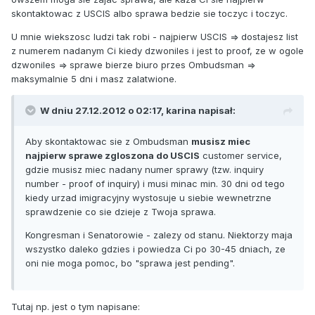
skontaktowac z USCIS albo sprawa bedzie sie toczyc i toczyc.
U mnie wiekszosc ludzi tak robi - najpierw USCIS => dostajesz list
z numerem nadanym Ci kiedy dzwoniles i jest to proof, ze w ogole
dzwoniles => sprawe bierze biuro przes Ombudsman =>
maksymalnie 5 dni i masz zalatwione.
W dniu 27.12.2012 o 02:17, karina napisał:
Aby skontaktowac sie z Ombudsman
musisz miec
najpierw sprawe zgloszona do USCIS
customer service,
gdzie musisz miec nadany numer sprawy (tzw. inquiry
number - proof of inquiry) i musi minac min. 30 dni od tego
kiedy urzad imigracyjny wystosuje u siebie wewnetrzne
sprawdzenie co sie dzieje z Twoja sprawa.
Kongresman i Senatorowie - zalezy od stanu. Niektorzy maja
wszystko daleko gdzies i powiedza Ci po 30-45 dniach, ze
oni nie moga pomoc, bo "sprawa jest pending".
Tutaj np. jest o tym napisane: