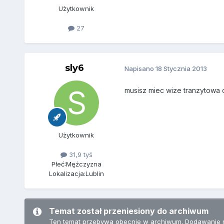
Użytkownik
27
sly6
Napisano
18 Stycznia 2013
musisz miec wize tranzytowa 
Użytkownik
31,9 tyś
Płeć:
Mężczyzna
Lokalizacja:
Lublin
Temat został przeniesiony do archiwum
Ten temat przebywa obecnie w archiwum. Dodawanie 