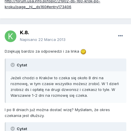
http://forum.usa.info.pl/topic/21902-ds-160-krok-po-
kroku/page__hl__ds160#entry173406
K.8.
Napisano
22 Marca 2013
Dziękuję bardzo za odpowiedzi i za linka
Cytat
Jeżeli chodzi o Kraków to czeka się około 8 dni na
rozmowę, w tym czasie wszystko możesz zrobić. W 1 dzień
zrobisz ds i opłatę na drugi dzwonisz i czekasz to tyle. W
Warszawie 1-2 dni na rozmowę się czeka.
I po 8 dniach już można dostać wizę? Myślałam, że okres
czekania jest dłuższy.
Cytat