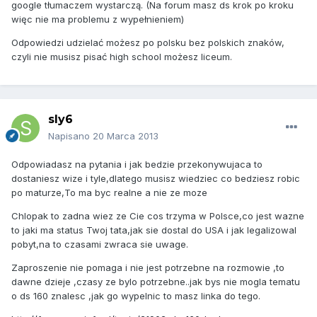
google tłumaczem wystarczą. (Na forum masz ds krok po kroku
więc nie ma problemu z wypełnieniem)
Odpowiedzi udzielać możesz po polsku bez polskich znaków,
czyli nie musisz pisać high school możesz liceum.
sly6
Napisano
20 Marca 2013
Odpowiadasz na pytania i jak bedzie przekonywujaca to
dostaniesz wize i tyle,dlatego musisz wiedziec co bedziesz robic
po maturze,To ma byc realne a nie ze moze
Chlopak to zadna wiez ze Cie cos trzyma w Polsce,co jest wazne
to jaki ma status Twoj tata,jak sie dostal do USA i jak legalizowal
pobyt,na to czasami zwraca sie uwage.
Zaproszenie nie pomaga i nie jest potrzebne na rozmowie ,to
dawne dzieje ,czasy ze bylo potrzebne..jak bys nie mogla tematu
o ds 160 znalesc ,jak go wypelnic to masz linka do tego.