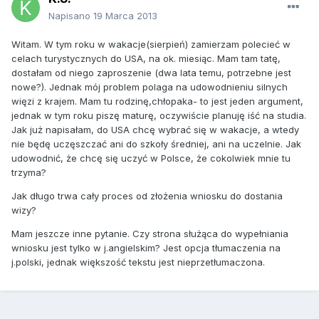
Napisano
19 Marca 2013
Witam. W tym roku w wakacje(sierpień) zamierzam polecieć w
celach turystycznych do USA, na ok. miesiąc. Mam tam tatę,
dostałam od niego zaproszenie (dwa lata temu, potrzebne jest
nowe?). Jednak mój problem polaga na udowodnieniu silnych
więzi z krajem. Mam tu rodzinę,chłopaka- to jest jeden argument,
jednak w tym roku piszę maturę, oczywiście planuję iść na studia.
Jak już napisałam, do USA chcę wybrać się w wakacje, a wtedy
nie będę uczęszczać ani do szkoły średniej, ani na uczelnie. Jak
udowodnić, że chcę się uczyć w Polsce, że cokolwiek mnie tu
trzyma?
Jak długo trwa cały proces od złożenia wniosku do dostania
wizy?
Mam jeszcze inne pytanie. Czy strona służąca do wypełniania
wniosku jest tylko w j.angielskim? Jest opcja tłumaczenia na
j.polski, jednak większość tekstu jest nieprzetłumaczona.