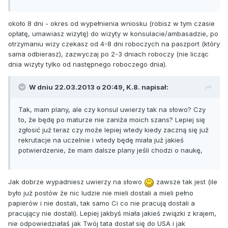
około 8 dni - okres od wypełnienia wniosku (robisz w tym czasie
opłatę, umawiasz wizytę) do wizyty w konsulacie/ambasadzie, po
otrzymaniu wizy czekasz od 4-8 dni roboczych na paszport (który
sama odbierasz), zazwyczaj po 2-3 dniach roboczy (nie licząc
dnia wizyty tylko od następnego roboczego dnia).
W dniu 22.03.2013 o 20:49, K.8. napisał:
Tak, mam plany, ale czy konsul uwierzy tak na słowo? Czy
to, że będę po maturze nie zaniża moich szans? Lepiej się
zgłosić już teraz czy może lepiej wtedy kiedy zaczną się już
rekrutacje na uczelnie i wtedy będę miała już jakieś
potwierdzenie, że mam dalsze plany jeśli chodzi o naukę,
Jak dobrze wypadniesz uwierzy na słowo
zawsze tak jest (ile
było już postów że nic ludzie nie mieli dostali a mieli pełno
papierów i nie dostali, tak samo Ci co nie pracują dostali a
pracujący nie dostali). Lepiej jakbyś miała jakieś związki z krajem,
nie odpowiedziałaś jak Twój tata dostał się do USA i jak