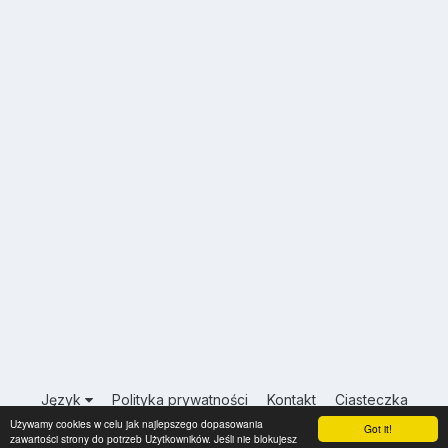
Język
Polityka prywatności
Kontakt
Ciasteczka
Używamy cookies w celu jak najlepszego dopasowania
USA.INFO.PL
Got it!
zawartości strony do potrzeb Użytkowników. Jeśli nie blokujesz
Powered by Invision Community