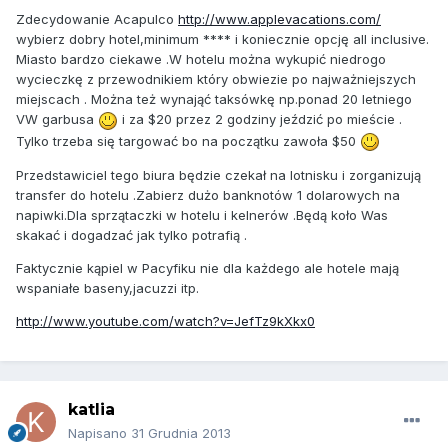
Zdecydowanie Acapulco
http://www.applevacations.com/
wybierz dobry hotel,minimum **** i koniecznie opcję all inclusive.
Miasto bardzo ciekawe .W hotelu można wykupić niedrogo
wycieczkę z przewodnikiem który obwiezie po najważniejszych
miejscach . Można też wynająć taksówkę np.ponad 20 letniego
VW garbusa
i za $20 przez 2 godziny jeździć po mieście .
Tylko trzeba się targować bo na początku zawoła $50
Przedstawiciel tego biura będzie czekał na lotnisku i zorganizują
transfer do hotelu .Zabierz dużo banknotów 1 dolarowych na
napiwki.Dla sprzątaczki w hotelu i kelnerów .Będą koło Was
skakać i dogadzać jak tylko potrafią .
Faktycznie kąpiel w Pacyfiku nie dla każdego ale hotele mają
wspaniałe baseny,jacuzzi itp.
http://www.youtube.com/watch?v=JefTz9kXkx0
katlia
Napisano
31 Grudnia 2013