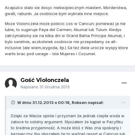
Acapulco stalo sie dosyc niebezpiecznym miastem. Morderstwa,
gwalt, rabunki. Ja osobiscie bym wybrala inne miejsce.
Moze Violonczela moze polecic cos w Cancun; poniewaz ja nie
lubie, to sugeruje Paya del Carmen; Akumal lub Tulum. Kiedys
zatrzymalismy sie na kilka dni w Grand Bahia Principe Akumal, i
bylo swietnie, aczkolwiek osobiscie nie przepadamy za all-
inclusive (ale wiem,wygoda, itp.) Sa tez dwie urocze wyspy ktore
warto brac pod uwage - Isla Mujeres i Cozumel.
Gość Violonczela
Napisano
31 Grudnia 2013
W dniu 31.12.2013 o 00:18, Robsen napisał:
Dzięki za Wasze opinie I przyznam że jednak ciepła woda w
zatoce to solidny argument. Słyszałem że kąpiel w Pacyfiku
to średnia przyjemność. A może ktoś z Was zna spokojny I
bezpieczny (bo słyszałem że to ważne) resort w Cancun lub