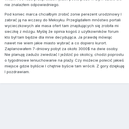
nie znalazłem odpowiedniego.
Pod koniec marca chciałbym zrobić zonie perezent urodzinowy I
zabrać ją na wczasy do Meksyku. Przeglądałem mnóstwo portali
wycieczkowych ale masa ofert tam znajdujących się zrobiła mi
sieczkę z mózgu. Myślę że opinia kogoś z uzytkowników forum
kto był tam będzie dla mnie decydująca. Ja prawdę mówiąc
nawet nie wiem jakie miasto wybrać a co dopiero kurort.
Zaplanowałem 7-dniowy pobyt za około 3000$ na dwie osoby.
Nie planuję zadużo zwiedzać I jeździć po okolicy, chodzi poprostu
o tygodniowe leniuchowanie na plaży. Czy możecie polecić jakieś
miejsce gdzie byliście I chętnie byście tam wrócili. Z gory dziękuję
I pozdrawiam.