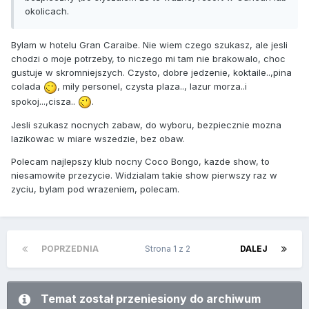
okolicach.
Bylam w hotelu Gran Caraibe. Nie wiem czego szukasz, ale jesli
chodzi o moje potrzeby, to niczego mi tam nie brakowalo, choc
gustuje w skromniejszych. Czysto, dobre jedzenie, koktaile..,pina
colada
, mily personel, czysta plaza.., lazur morza..i
spokoj...,cisza..
.
Jesli szukasz nocnych zabaw, do wyboru, bezpiecznie mozna
lazikowac w miare wszedzie, bez obaw.
Polecam najlepszy klub nocny Coco Bongo, kazde show, to
niesamowite przezycie. Widzialam takie show pierwszy raz w
zyciu, bylam pod wrazeniem, polecam.
POPRZEDNIA
Strona 1 z 2
DALEJ
Temat został przeniesiony do archiwum