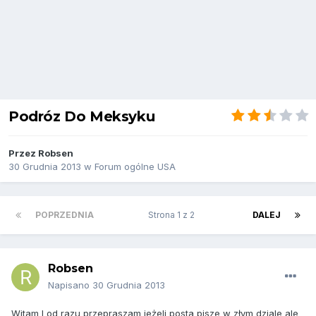
Podróz Do Meksyku
Przez
Robsen
30 Grudnia 2013
w
Forum ogólne USA
POPRZEDNIA
Strona 1 z 2
DALEJ
Robsen
Napisano
30 Grudnia 2013
Witam I od razu przepraszam jeżeli posta pisze w złym dziale ale