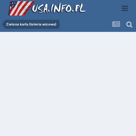
Zielona karta (loteria wizowa)