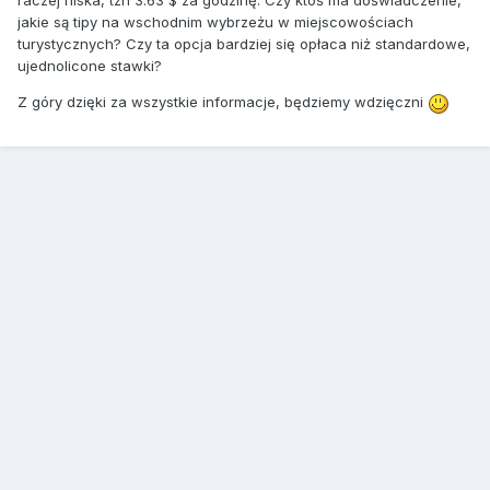
raczej niska, tzn 3.63 $ za godzinę. Czy ktoś ma doświadczenie,
jakie są tipy na wschodnim wybrzeżu w miejscowościach
turystycznych? Czy ta opcja bardziej się opłaca niż standardowe,
ujednolicone stawki?
Z góry dzięki za wszystkie informacje, będziemy wdzięczni