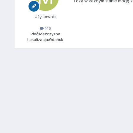
I czy w każdym stanie mogę z
Użytkownik
146
Płeć:
Mężczyzna
Lokalizacja:
Gdańsk