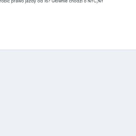
robić prawo jazdy od 16? Głównie chodzi o NYC,NY