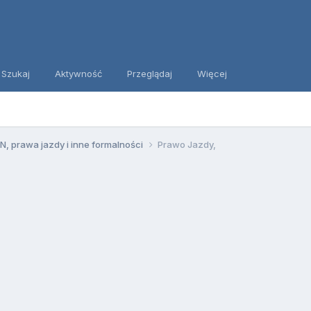
Szukaj
Aktywność
Przeglądaj
Więcej
, prawa jazdy i inne formalności
Prawo Jazdy,