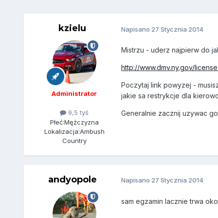
kzielu
Napisano
27 Stycznia 2014
Mistrzu - uderz najpierw do 
http://www.dmv.ny.gov/license
Poczytaj link powyzej - musis
Administrator
jakie sa restrykcje dla kiero
9,5 tyś
Generalnie zacznij uzywac go
Płeć:
Mężczyzna
Lokalizacja:
Ambush
Country
andyopole
Napisano
27 Stycznia 2014
sam egzamin lacznie trwa okol