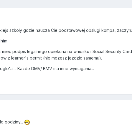
jakiejs szkoly gdzie naucza Cie podstawowej obslugi kompa, zaczyn
.htm
z miec podpis legalnego opiekuna na wniosku i Social Security Card 
wcow z learner's permit (nie mozesz jezdzic samemu).
ogle'a.... Kazde DMV/ BMV ma inne wymagania...
o godziny...