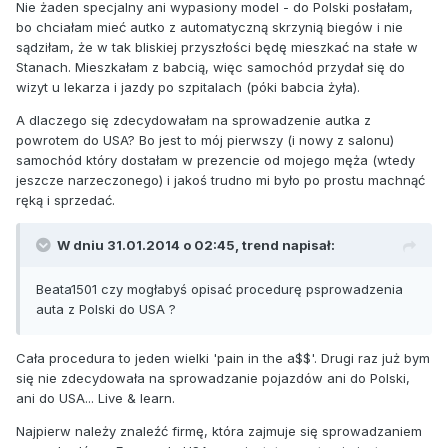
Nie żaden specjalny ani wypasiony model - do Polski posłałam,
bo chciałam mieć autko z automatyczną skrzynią biegów i nie
sądziłam, że w tak bliskiej przyszłości będę mieszkać na stałe w
Stanach. Mieszkałam z babcią, więc samochód przydał się do
wizyt u lekarza i jazdy po szpitalach (póki babcia żyła).
A dlaczego się zdecydowałam na sprowadzenie autka z
powrotem do USA? Bo jest to mój pierwszy (i nowy z salonu)
samochód który dostałam w prezencie od mojego męża (wtedy
jeszcze narzeczonego) i jakoś trudno mi było po prostu machnąć
ręką i sprzedać.
W dniu 31.01.2014 o 02:45, trend napisał:
Beata1501 czy mogłabyś opisać procedurę psprowadzenia
auta z Polski do USA ?
Cała procedura to jeden wielki 'pain in the a$$'. Drugi raz już bym
się nie zdecydowała na sprowadzanie pojazdów ani do Polski,
ani do USA... Live & learn.
Najpierw należy znaleźć firmę, która zajmuje się sprowadzaniem