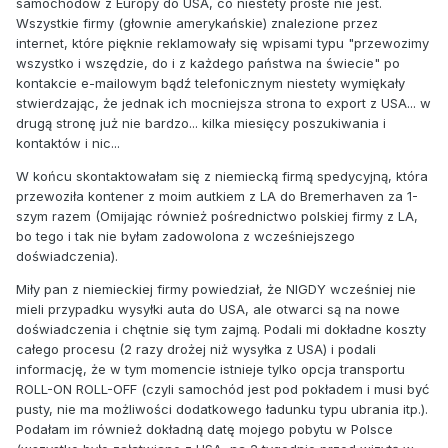
samochodów z Europy do USA, co niestety proste nie jest.
Wszystkie firmy (głownie amerykańskie) znalezione przez
internet, które pięknie reklamowały się wpisami typu "przewozimy
wszystko i wszędzie, do i z każdego państwa na świecie" po
kontakcie e-mailowym bądź telefonicznym niestety wymiękały
stwierdzając, że jednak ich mocniejsza strona to export z USA... w
drugą stronę już nie bardzo... kilka miesięcy poszukiwania i
kontaktów i nic...
W końcu skontaktowałam się z niemiecką firmą spedycyjną, która
przewoziła kontener z moim autkiem z LA do Bremerhaven za 1-
szym razem (Omijając również pośrednictwo polskiej firmy z LA,
bo tego i tak nie byłam zadowolona z wcześniejszego
doświadczenia).
Miły pan z niemieckiej firmy powiedział, że NIGDY wcześniej nie
mieli przypadku wysyłki auta do USA, ale otwarci są na nowe
doświadczenia i chętnie się tym zajmą. Podali mi dokładne koszty
całego procesu (2 razy drożej niż wysyłka z USA) i podali
informację, że w tym momencie istnieje tylko opcja transportu
ROLL-ON ROLL-OFF (czyli samochód jest pod pokładem i musi być
pusty, nie ma możliwości dodatkowego ładunku typu ubrania itp.).
Podałam im również dokładną datę mojego pobytu w Polsce