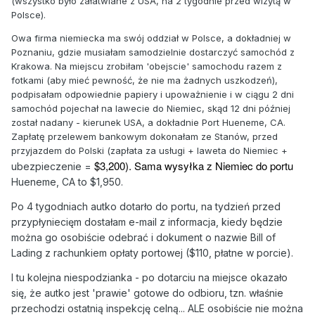
(wszystko było załatwiane z USA, na 2 tygodnie przed wizytą w
Polsce).
Owa firma niemiecka ma swój oddział w Polsce, a dokładniej w
Poznaniu, gdzie musiałam samodzielnie dostarczyć samochód z
Krakowa. Na miejscu zrobiłam 'obejscie' samochodu razem z
fotkami (aby mieć pewność, że nie ma żadnych uszkodzeń),
podpisałam odpowiednie papiery i upoważnienie i w ciągu 2 dni
samochód pojechał na lawecie do Niemiec, skąd 12 dni później
został nadany - kierunek USA, a dokładnie Port Hueneme, CA.
Zapłatę przelewem bankowym dokonałam ze Stanów, przed
przyjazdem do Polski (zapłata za usługi + laweta do Niemiec +
$3,200). Sama wysyłka z Niemiec do portu
ubezpieczenie =
Hueneme, CA to $1,950.
Po 4 tygodniach autko dotarło do portu, na tydzień przed
przypłyniecięm dostałam e-mail z informacja, kiedy będzie
można go osobiście odebrać i dokument o nazwie Bill of
Lading z rachunkiem opłaty portowej ($110, płatne w porcie).
I tu kolejna niespodzianka - po dotarciu na miejsce okazało
się, że autko jest 'prawie' gotowe do odbioru, tzn. właśnie
przechodzi ostatnią inspekcję celną... ALE osobiście nie można