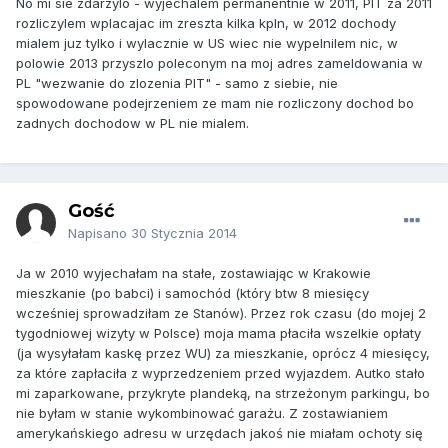
No mi sie zdarzylo - wyjechalem permanentnie w 2011, PIT za 2011
rozliczylem wplacajac im zreszta kilka kpln, w 2012 dochody
mialem juz tylko i wylacznie w US wiec nie wypelnilem nic, w
polowie 2013 przyszlo poleconym na moj adres zameldowania w
PL "wezwanie do zlozenia PIT" - samo z siebie, nie
spowodowane podejrzeniem ze mam nie rozliczony dochod bo
zadnych dochodow w PL nie mialem.
Gość
Napisano
30 Stycznia 2014
Ja w 2010 wyjechałam na stałe, zostawiając w Krakowie
mieszkanie (po babci) i samochód (który btw 8 miesięcy
wcześniej sprowadziłam ze Stanów). Przez rok czasu (do mojej 2
tygodniowej wizyty w Polsce) moja mama płaciła wszelkie opłaty
(ja wysyłałam kaskę przez WU) za mieszkanie, oprócz 4 miesięcy,
za które zapłaciła z wyprzedzeniem przed wyjazdem. Autko stało
mi zaparkowane, przykryte plandeką, na strzeżonym parkingu, bo
nie byłam w stanie wykombinować garażu. Z zostawianiem
amerykańskiego adresu w urzędach jakoś nie miałam ochoty się