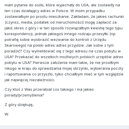
mam pytanie do osób, które wyjechały do USA, ale zostawiły na
ten czas działający adres w Polsce. W moim przypadku
zostawiałbym po prostu mieszkanie. Zakładam, że jakies rachunki
(czynsz, media, podatek od nieruchomości) mogę zapłacić za
jakiś okres z góry i w ten sposób rozwiązałbym kwestię tego typu
korespondencji, jednak jakiegoś innego rodzaju przesyłki (np.
potrafię sobie wyobrazić wezwanie do kontroli z Urzędu
Skarowego) na polski adres adres przyjdzie. Jak sobie z tym
poradzić? Czy wymeldować się z tego adresu na czas pobytu w
USA? Przekazać do wszelkich możliwych polskich urzędów adres
pobytu w USA? Pierwsze założenie mam takie, że nie prosiłbym
nikogo w kraju do sprawdzania mojej skrzynki, wybierania poczty
i raportowania co przyszło, tylko chciałbym mieć w tym względzie
jak najwięcej niezależności.
Czy ktoś z Was przerabiał cos takiego i ma jakies
porady/przemyślenia?
Z góry dziękuję,
W.