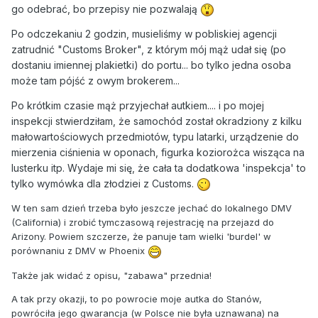
go odebrać, bo przepisy nie pozwalają
Po odczekaniu 2 godzin, musieliśmy w pobliskiej agencji
zatrudnić "Customs Broker", z którym mój mąż udał się (po
dostaniu imiennej plakietki) do portu... bo tylko jedna osoba
może tam pójść z owym brokerem...
Po krótkim czasie mąż przyjechał autkiem.... i po mojej
inspekcji stwierdziłam, że samochód został okradziony z kilku
małowartościowych przedmiotów, typu latarki, urządzenie do
mierzenia ciśnienia w oponach, figurka koziorożca wisząca na
lusterku itp. Wydaje mi się, że cała ta dodatkowa 'inspekcja' to
tylko wymówka dla złodziei z Customs.
W ten sam dzień trzeba było jeszcze jechać do lokalnego DMV
(California) i zrobić tymczasową rejestrację na przejazd do
Arizony. Powiem szczerze, że panuje tam wielki 'burdel' w
porównaniu z DMV w Phoenix
Także jak widać z opisu, "zabawa" przednia!
A tak przy okazji, to po powrocie moje autka do Stanów,
powróciła jego gwarancja (w Polsce nie była uznawana) na