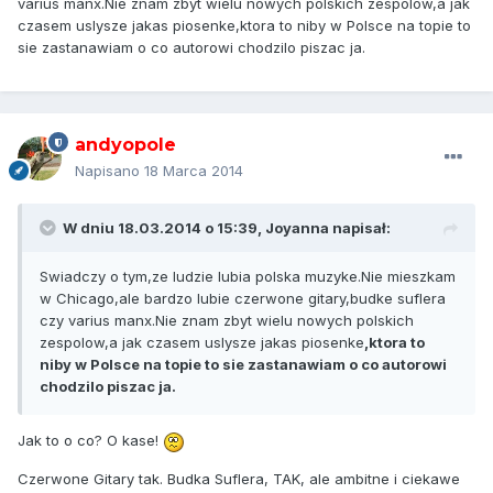
varius manx.Nie znam zbyt wielu nowych polskich zespolow,a jak
czasem uslysze jakas piosenke,ktora to niby w Polsce na topie to
sie zastanawiam o co autorowi chodzilo piszac ja.
andyopole
Napisano
18 Marca 2014
W dniu 18.03.2014 o 15:39, Joyanna napisał:
Swiadczy o tym,ze ludzie lubia polska muzyke.Nie mieszkam
w Chicago,ale bardzo lubie czerwone gitary,budke suflera
czy varius manx.Nie znam zbyt wielu nowych polskich
zespolow,a jak czasem uslysze jakas piosenke
,ktora to
niby w Polsce na topie to sie zastanawiam o co autorowi
chodzilo piszac ja.
Jak to o co? O kase!
Czerwone Gitary tak. Budka Suflera, TAK, ale ambitne i ciekawe