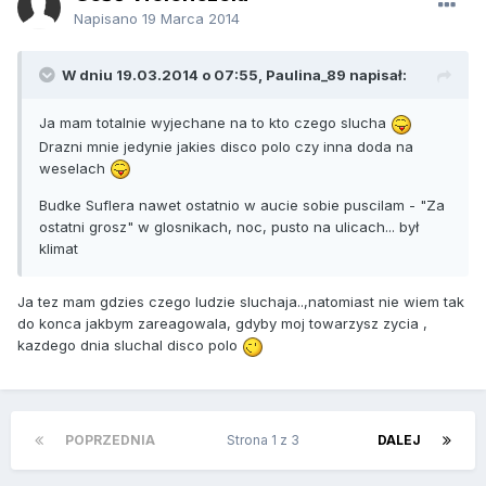
Napisano
19 Marca 2014
W dniu 19.03.2014 o 07:55, Paulina_89 napisał:
Ja mam totalnie wyjechane na to kto czego slucha
Drazni mnie jedynie jakies disco polo czy inna doda na
weselach
Budke Suflera nawet ostatnio w aucie sobie puscilam - "Za
ostatni grosz" w glosnikach, noc, pusto na ulicach... był
klimat
Ja tez mam gdzies czego ludzie sluchaja..,natomiast nie wiem tak
do konca jakbym zareagowala, gdyby moj towarzysz zycia ,
kazdego dnia sluchal disco polo
POPRZEDNIA
Strona 1 z 3
DALEJ