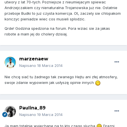
utwory z lat 70-tych. Pozniejsze z nieumiejacym spiewac
Andrzejczakiem czy nienaturalna Trojanowska juz nie. Ostatnie
przeboje Budki to juz czysta komercja. Ot, zaczely sie chlopakom
konczyc pieniadze wiec cos musieli splodzic.
Qrde! Godzina spedzona na forum. Pora wziac sie za jakas
robote a mam jej do cholery dzisiaj.
marzenaew
Napisano
18 Marca 2014
Nie chcę siać tu żadnego tak zwanego Hejtu ani złej atmosfery,
swoje zdanie wypowiem jak usłyszę opinie innych
Paulina_89
Napisano
19 Marca 2014
Ja mam totalnie wyjechane na to kto czego slucha
Drazni