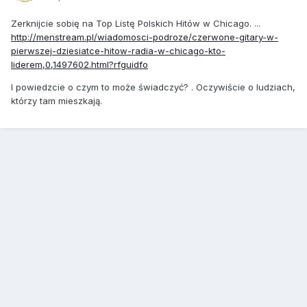
Zerknijcie sobię na Top Listę Polskich Hitów w Chicago. ...
http://menstream.pl/wiadomosci-podroze/czerwone-gitary-w-
pierwszej-dziesiatce-hitow-radia-w-chicago-kto-
liderem,0,1497602.html?rfguidfo
I powiedzcie o czym to może świadczyć? . Oczywiście o ludziach,
którzy tam mieszkają.