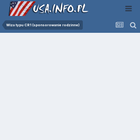
Wiza typu CR1 (sponsorowanie rodzinne)