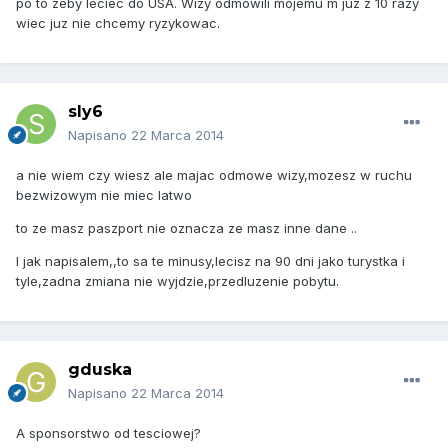
po to zeby leciec do USA. Wizy odmowili mojemu m juz z 10 razy
wiec juz nie chcemy ryzykowac.
sly6
Napisano
22 Marca 2014
a nie wiem czy wiesz ale majac odmowe wizy,mozesz w ruchu
bezwizowym nie miec latwo
to ze masz paszport nie oznacza ze masz inne dane ..
I jak napisalem,,to sa te minusy,lecisz na 90 dni jako turystka i
tyle,zadna zmiana nie wyjdzie,przedluzenie pobytu.
gduska
Napisano
22 Marca 2014
A sponsorstwo od tesciowej?